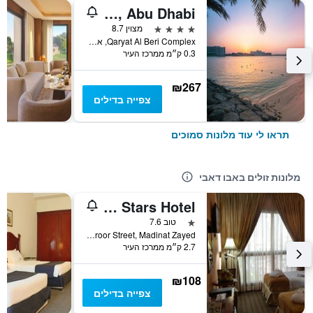
Traders Hotel, Abu Dhabi
4 כוכבים
מצוין 8.7
Qaryat Al Beri Complex, אבו דאבי, איחוד האמירויות הערביות
0.3 ק״מ ממרכז העיר
₪267
צפייה בדילים
תראו לי עוד מלונות סמוכים
מלונות זולים באבו דאבי
Palette Top Stars Hotel
כוכב 1
טוב 7.6
Muroor Street, Madinat Zayed, אבו דאבי, איחוד האמירויות הערביות
2.7 ק״מ ממרכז העיר
₪108
צפייה בדילים