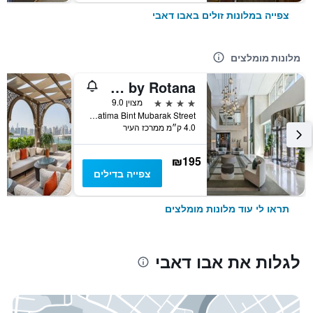
צפייה במלונות זולים באבו דאבי
מלונות מומלצים
Al Maha Arjaan by Rotana
4 כוכבים
מצוין 9.0
Fatima Bint Mubarak Street, אבו דאבי, איחוד האמירויות הערביות
4.0 ק״מ ממרכז העיר
₪195
צפייה בדילים
תראו לי עוד מלונות מומלצים
לגלות את אבו דאבי