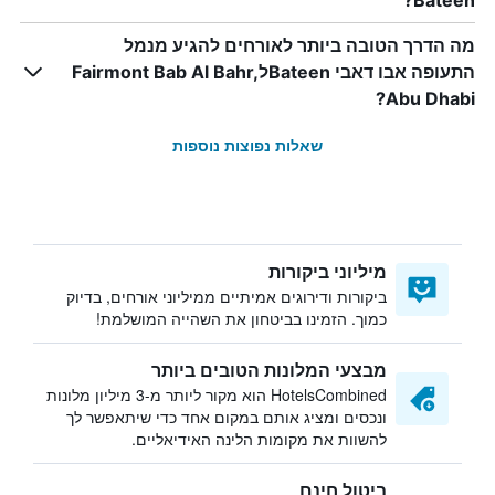
Bateen?
מה הדרך הטובה ביותר לאורחים להגיע מנמל
התעופה אבו דאבי BateenלFairmont Bab Al Bahr,
Abu Dhabi?
שאלות נפוצות נוספות
מיליוני ביקורות
ביקורות ודירוגים אמיתיים ממיליוני אורחים, בדיוק
כמוך. הזמינו בביטחון את השהייה המושלמת!
מבצעי המלונות הטובים ביותר
HotelsCombined הוא מקור ליותר מ-3 מיליון מלונות
ונכסים ומציג אותם במקום אחד כדי שיתאפשר לך
להשוות את מקומות הלינה האידיאליים.
ביטול חינם