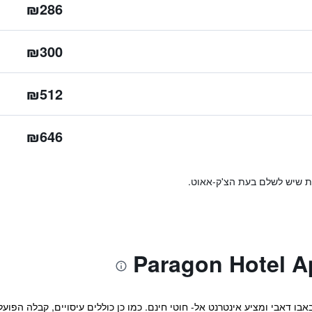
₪286
₪300
₪512
₪646
ות שיש לשלם בעת הצ'ק-אאוט.