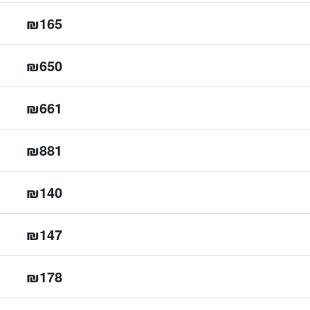
₪165
₪650
₪661
₪881
₪140
₪147
₪178