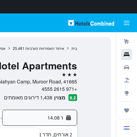
טיסות
בית
איחוד האמירויות הערביות
25,481
אמיר
מלונות
otel Apartments
רכבים
3 כוכבים
חבילות
PO Box 41665, C39, E25, Al Nahyan Camp, Muroor Road, 41665, 
+971 2615 4555
Explore
מצוין
1,438 דירוגים מאומתים
8.2
טיולים ונסיעות
ו' 14.08
-
עִבְרִית
2 אורחים, חדר 1