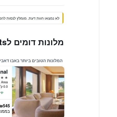
לא נמצאו חוות דעת. מומלץ לנסות להסי
מלונות דומים לParagon Hotel Apartments
המלונות הטובים ביותר באבו דאבי
5 כוכבים
Al Maqta Area, אבו 
0.0 ק״מ ממרכז העיר
₪545
בממוצ