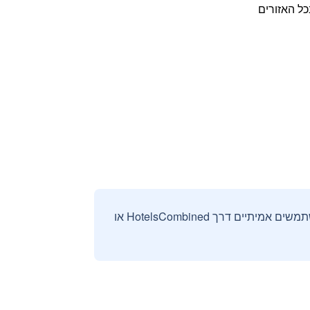
כל האזורים
אנחנו אוספים ומציגים ביקורות וחוות דעת רק מהזמנות מאומתות שבוצעו על ידי משתמשים אמיתיים דרך HotelsCombined או