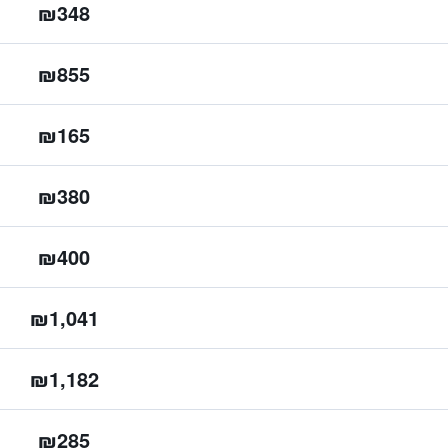
₪348
₪855
₪165
₪380
₪400
₪1,041
₪1,182
₪285