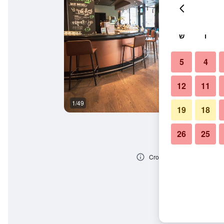
ו
ש
5
4
12
11
1/49
בופה
19
18
26
25