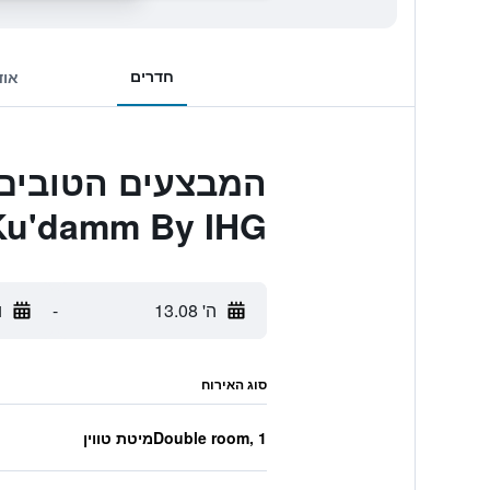
חדרים
אוד
Ku'damm By IHG
ה' 13.08
-
ו'
סוג האירוח
Double room, 1מיטת טווין