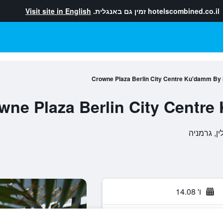
hotelscombined.co.il
זמין גם באנגלית.
Visit site in English
Crowne Plaza Berlin City Centre Ku'damm By
wne Plaza Berlin City Centr
ו' 14.08