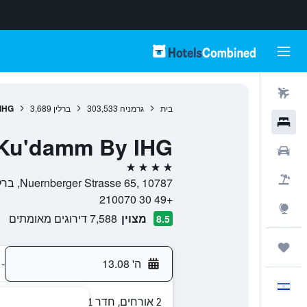
טיסות
בית
גרמניה
303,533
ברלין
3,689
 IHG
מלונות
e Ku'damm By IHG
רכבים
4 כוכבים
חבילות
Nuernberger Strasse 65, 10787, ברלין, גרמניה
+49 30 210070
Explore
מצוין
7,588 דירוגים מאומתים
8.5
טיולים ונסיעות
ה' 13.08
-
עִבְרִית
2 אורחים, חדר 1