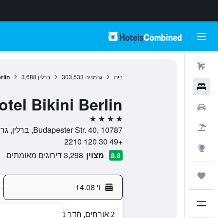
טיסות
בית
גרמניה
303,533
ברלין
3,688
rlin
מלונות
tel Bikini Berlin
רכבים
4 כוכבים
חבילות
Budapester Str. 40, 10787, ברלין, גרמניה
+49 30 120 2210
Explore
מצוין
3,298 דירוגים מאומתים
8.8
טיולים ונסיעות
ו' 14.08
-
עִבְרִית
2 אורחים, חדר 1