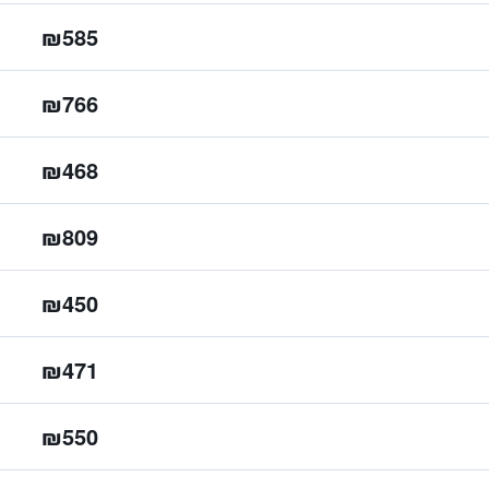
₪585
₪766
₪468
₪809
₪450
₪471
₪550