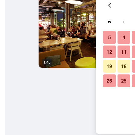
ו
ש
5
4
12
11
1/46
בופה
19
18
26
25