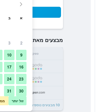
חיפו
א
ב
₪420
מבצעים מאת
/
הזול ביותר 
3
2
ספק
סה"
10
9
0
17
16
24
23
0
31
30
8
זול יותר
ממו
10 מבצעים נוספים ל25hours hotel Bikini Berlin