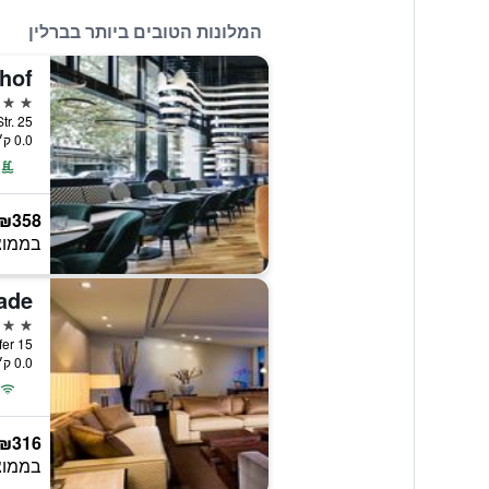
המלונות הטובים ביותר בברלין
5 כוכבים
er Str. 25
0.0 ק״מ ממרכז העיר
₪358
בממוצ
5 כוכבים
tzowufer 15
0.0 ק״מ ממרכז העיר
₪316
בממוצ