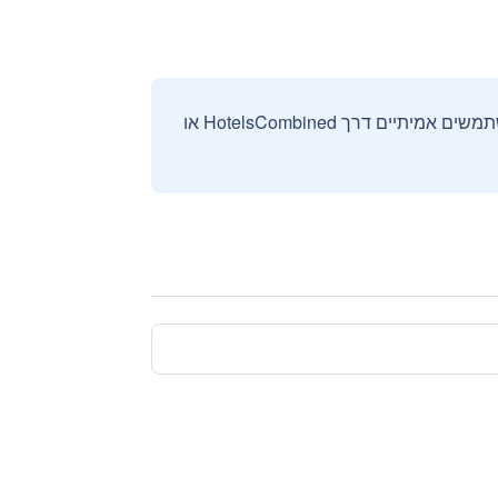
אנחנו אוספים ומציגים ביקורות וחוות דעת רק מהזמנות מאומתות שבוצעו על ידי משתמשים אמיתיים דרך HotelsCombined או