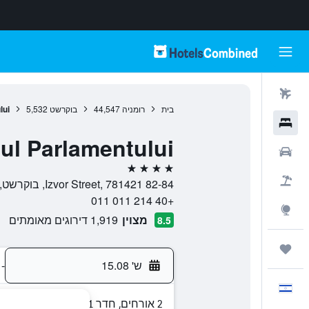
טיסות
בית
רומניה
44,547
בוקרשט
5,532
lui
מלונות
ul Parlamentului
רכבים
4 כוכבים
חבילות
82-84 Izvor Street, 781421, בוקרשט, Bucuresti, רומניה
+40 214 011 011
Explore
מצוין
1,919 דירוגים מאומתים
8.5
טיולים ונסיעות
ש' 15.08
-
עִבְרִית
2 אורחים, חדר 1