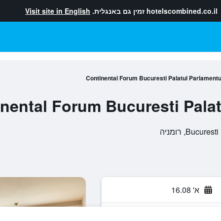
hotelscombined.co.il
זמין גם באנגלית.
Visit site in English
Continental Forum Bucuresti Palatul Parlamentu
nental Forum Bucuresti Palat
א' 16.08