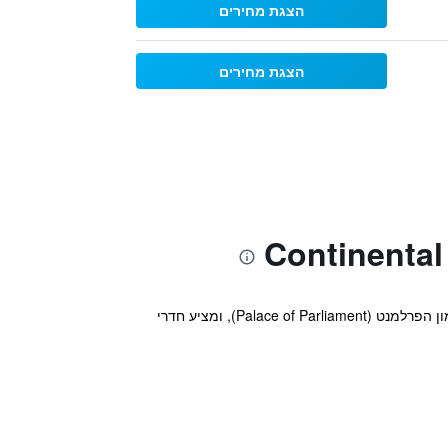
הצגת מחירים
הצגת מחירים
מלון ’קונטיננטל פורום בוקרשט’ (Continental Forum Bucuresti Palatul Parlamentului) נמצא במרכז בוקרשט, ליד ארמון הפרלמנט (Palace of Parliament), ומציע חדרי