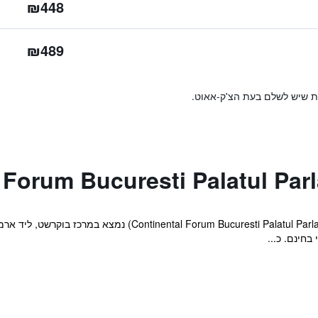
₪448
₪489
ות שיש לשלם בעת הצ'ק-אאוט.
בחינם. כ...