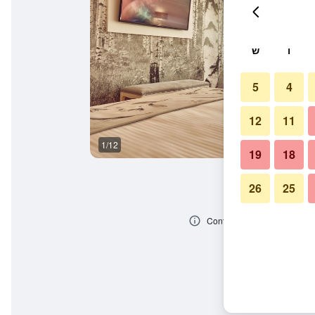
ו
ש
5
4
12
11
1/12
סלון
19
18
26
25