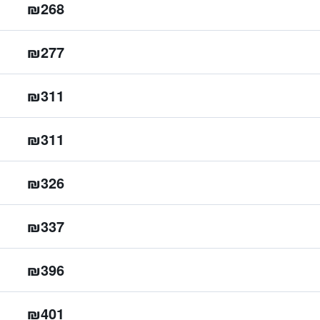
₪268
₪277
₪311
₪311
₪326
₪337
₪396
₪401