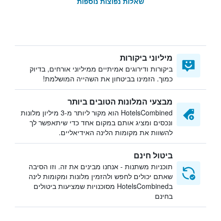
שאלות נפוצות נוספות
מיליוני ביקורות
ביקורות ודירוגים אמיתיים ממיליוני אורחים, בדיוק
כמוך. הזמינו בביטחון את השהייה המושלמת!
מבצעי המלונות הטובים ביותר
HotelsCombined הוא מקור ליותר מ-3 מיליון מלונות
ונכסים ומציג אותם במקום אחד כדי שיתאפשר לך
להשוות את מקומות הלינה האידיאליים.
ביטול חינם
תוכניות משתנות - אנחנו מבינים את זה. וזו הסיבה
שאתם יכולים לחפש ולהזמין מלונות ומקומות לינה
בHotelsCombined מסוכנויות שמציעות ביטולים
בחינם