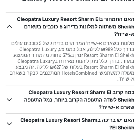
האם התמחור בCleopatra Luxury Resort Sharm El
Sheikh משתווה למלונות בדירוג 5 כוכבים בשארם
א-שייח'?
מלונות בשארם א-שייח' המדורגים בדירוג של 5 כוכבים עולים
בדרך כלל ₪989 ללילה, אבל בממוצע, Cleopatra Luxury
Resort Sharm El Sheikh זמין ב37% פחות מהמחיר הממוצע
באזור. בדרך כלל ניתן ליהנות מאירוח בCleopatra Luxury
Resort Sharm El Sheikh בעלות של ₪627 ללילה. זה מבצע
מעולה למשתמשי HotelsCombined המתכננים לבקר בשארם
א-שייח'.
כמה קרוב Cleopatra Luxury Resort Sharm El
Sheikh לשדה התעופה הקרוב ביותר, נמל התעופה
שארם א-שייח'?
האם יש בריכה בCleopatra Luxury Resort Sharm
El Sheikh?