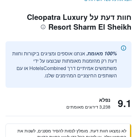
חוות דעת על Cleopatra Luxury
Resort Sharm El Sheikh
100% מאומת.
אנחנו אוספים ומציגים ביקורות וחוות
דעת רק מהזמנות מאומתות שבוצעו על ידי
משתמשים אמיתיים דרך HotelsCombined או עם
השותפים החיצוניים המהימנים שלנו.
9.1
נפלא
3,238 דירוגים מאומתים
לא נמצאו חוות דעת. מומלץ לנסות להסיר מסננים, לשנות את
החיפוש שלך, או לנקות הכל כדי לעיין בחוות הדעת.