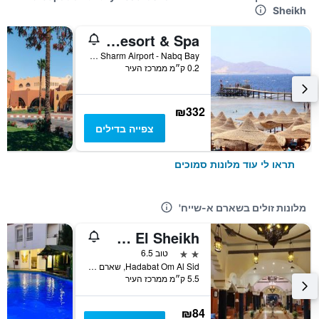
Sheikh
Rehana Royal Beach Resort & Spa
7th Km North Sharm Airport - Nabq Bay, שארם א-שייח', מצרים
0.2 ק״מ ממרכז העיר
₪332
צפייה בדילים
תראו לי עוד מלונות סמוכים
מלונות זולים בשארם א-שייח'
Aida Hotel Sharm El Sheikh
2 כוכבים
טוב 6.5
Hadabat Om Al Sid, שארם א-שייח', מצרים
5.5 ק״מ ממרכז העיר
₪84