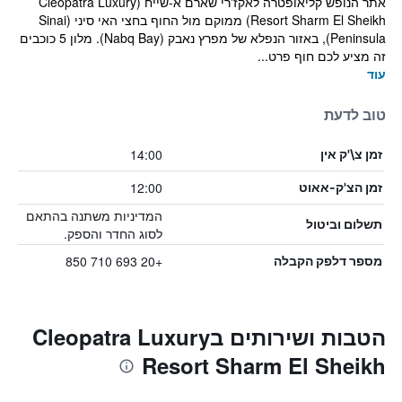
אתר הנופש קליאופטרה לאקז'רי שארם א-שייח (Cleopatra Luxury
Resort Sharm El Sheikh) ממוקם מול החוף בחצי האי סיני (Sinai
Peninsula), באזור הנפלא של מפרץ נאבק (Nabq Bay). מלון 5 כוכבים
זה מציע לכם חוף פרט...
עוד
טוב לדעת
14:00
זמן צ\'ק אין
12:00
זמן הצ'ק-אאוט
המדיניות משתנה בהתאם
תשלום וביטול
לסוג החדר והספק.
+20 693 710 850
מספר דלפק הקבלה
הטבות ושירותים בCleopatra Luxury
Resort Sharm El Sheikh