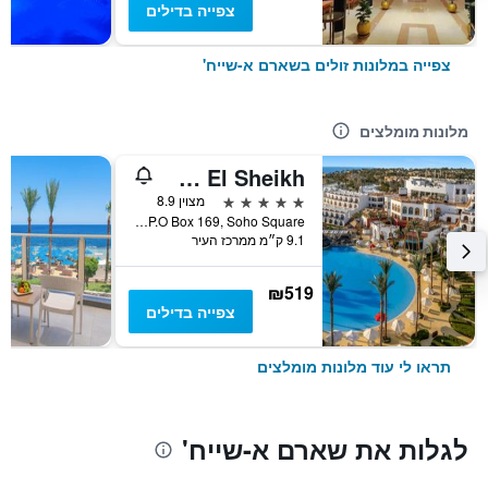
צפייה בדילים
צפייה במלונות זולים בשארם א-שייח'
מלונות מומלצים
Savoy Sharm El Sheikh
5 כוכבים
מצוין 8.9
P.O Box 169, Soho Square, שארם א-שייח', מצרים
9.1 ק״מ ממרכז העיר
₪519
צפייה בדילים
תראו לי עוד מלונות מומלצים
לגלות את שארם א-שייח'