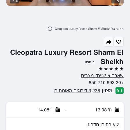
אחר
1/18
בנ
תמונה של Cleopatra Luxury Resort Sharm El Sheikh
Cleopatra Luxury Resort Sharm El
Sheikh
ריזורט
5 כוכבים
שארם א-שייח', מצרים
+20 693 710 850
מצוין
3,238 דירוגים מאומתים
9.1
ה' 13.08
-
ו' 14.08
2 אורחים, חדר 1