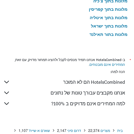
מלונות בתוך צ'כיה
מלונות בתוך קפריסין
מלונות בתוך איטליה
מלונות בתוך ישראל
מלונות בתוך תאילנד
מלונות בתוך גאורגיה
*
ב-HotelsCombined אנחנו תמיד מנסים לקבל ולהציג תמחור מדויק, עם זאת,
המחירים אינם מובטחים
.
הנה למה:
HotelsCombined הם לא המוכר
אנחנו מקבצים עבורך טונות של נתונים
למה המחירים אינם מדויקים ב 100%?
בית
מצרים
22,374
דרום סיני
2,147
שארם א-שייח'
1,107