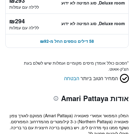
₪293
Deluxe room, סוג המיטה לא ידוע
ללילה עם עמלות
₪294
Deluxe room, סוג המיטה לא ידוע
ללילה עם עמלות
58 דילים נוספים החל מ-₪92
*
הסכום כולל אומדן מיסים מקומיים ועמלות שיש לשלם בעת
הצ'ק-אאוט.
המחיר הטוב ביותר
הבטחה
אודות Amari Pattaya
המלון המפואר אמארי פאטאיה (Amari Pattaya) ממוקם לאורך צפון
פאטאיה (Northern Pattaya) כ-3 קילומטרים מהמדרחוב המפורסם.
נשקף ממנו נוף מדהים לים, ויש במקום בריכה חיצונית עם בר בריכה.
תוכלו ליהנות מחניה לל...