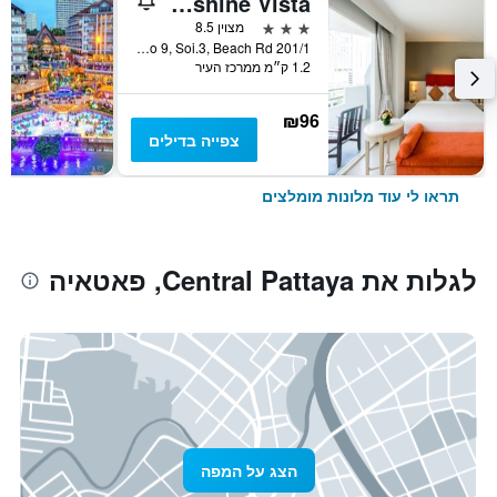
Sunshine Vista
3 כוכבים
מצוין 8.5
201/1 Moo 9, Soi.3, Beach Rd., פאטאיה, תאילנד
1.2 ק״מ ממרכז העיר
₪96
צפייה בדילים
תראו לי עוד מלונות מומלצים
לגלות את Central Pattaya, פאטאיה
הצג על המפה