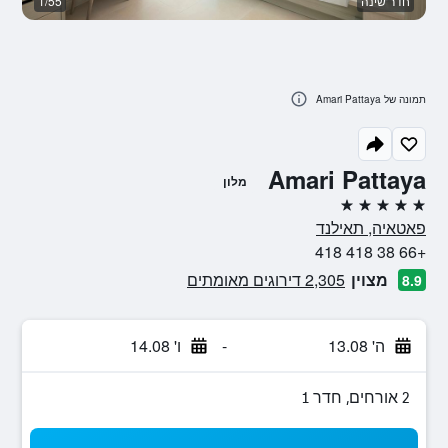
חדר שינה
1/55
סל
תמונה של Amari Pattaya
Amari Pattaya
מלון
5 כוכבים
פאטאיה, תאילנד
+66 38 418 418
מצוין
2,305 דירוגים מאומתים
8.9
ה' 13.08
-
ו' 14.08
2 אורחים, חדר 1