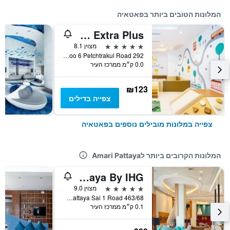
המלונות הטובים ביותר בפאטאיה
Grand Palazzo Hotel - Sha Extra Plus
5 כוכבים
מצוין 8.1
292 Moo 6 Petchtrakul Road, פאטאיה, תאילנד
0.0 ק״מ ממרכז העיר
₪123
צפייה בדילים
צפייה במלונות מובילים נוספים בפאטאיה
המלונות הקרובים ביותר לAmari Pattaya
Holiday Inn Pattaya By IHG
5 כוכבים
מצוין 9.0
463/68 Pattaya Sai 1 Road, פאטאיה, תאילנד
0.1 ק״מ ממרכז העיר