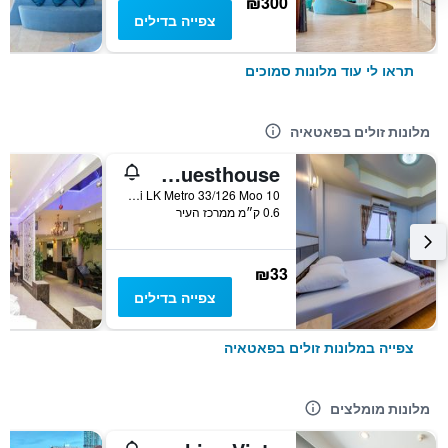
₪300
צפייה בדילים
תראו לי עוד מלונות סמוכים
מלונות זולים בפאטאיה
I-Rovers Sports Bar & Guesthouse
Soi LK Metro 33/126 Moo 10, פאטאיה, תאילנד
0.6 ק״מ ממרכז העיר
₪33
צפייה בדילים
צפייה במלונות זולים בפאטאיה
מלונות מומלצים