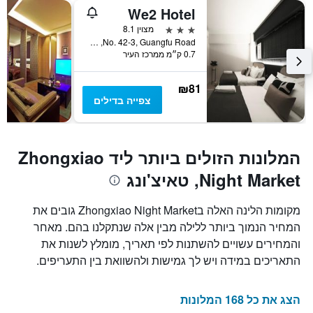
We2 Hotel
3 כוכבים
מצוין 8.1
No. 42-3, Guangfu Road, טאיצ'ונג, טייוואן
0.7 ק״מ ממרכז העיר
₪81
צפייה בדילים
המלונות הזולים ביותר ליד Zhongxiao
Night Market, טאיצ'ונג
מקומות הלינה האלה בZhongxiao Night Market גובים את
המחיר הנמוך ביותר ללילה מבין אלה שנתקלנו בהם. מאחר
והמחירים עשויים להשתנות לפי תאריך, מומלץ לשנות את
התאריכים במידה ויש לך גמישות ולהשוואת בין התעריפים.
הצג את כל 168 המלונות