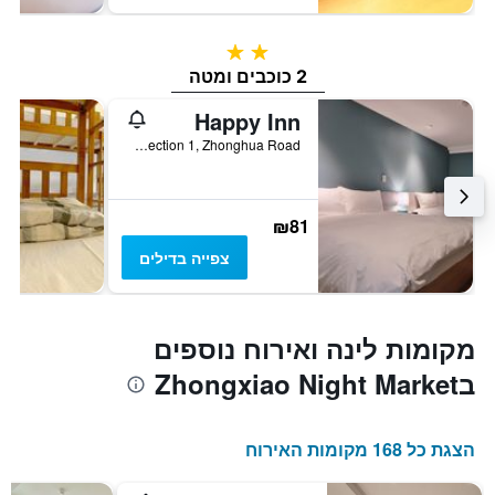
2 כוכבים
2 כוכבים ומטה
Happy Inn
10F., No.185, Section 1, Zhonghua Road, טאיצ'ונג, טייוואן
₪81
צפייה בדילים
מקומות לינה ואירוח נוספים
בZhongxiao Night Market
הצגת כל 168 מקומות האירוח