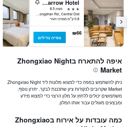
Sparrow Hotel
3 כוכבים
מצוין 8.5
No.15, Ln 175, Zhongshan Rd., Central Dist, טאיצ'ונג, טייוואן
0.8 ק״מ ממרכז העיר
₪66
צפייה בדילים
איפה להתארח בZhongxiao Night
Market
ניתן להשתמש במפה כדי למצוא מלונות ליד Zhongxiao Night
Market שקרובים לנקודות ציון שתכננת לבקר. יתרון נוסף,
משתמשים יכולים ללחוץ על מלון הרצוי כדי למצוא מידע
ומבצעים מעולים עבור אותו המלון.
כמה עובדות על אירוח בZhongxiao