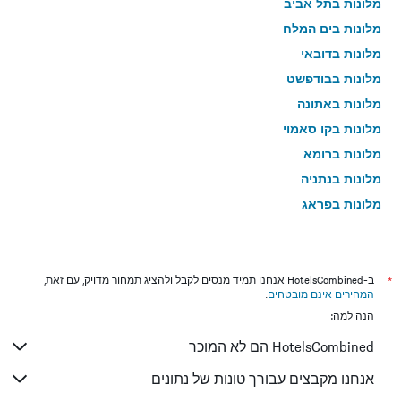
מלונות בתל אביב
מלונות בים המלח
מלונות בדובאי
מלונות בבודפשט
מלונות באתונה
מלונות בקו סאמוי
מלונות ברומא
מלונות בנתניה
מלונות בפראג
מלונות בטבריה
מלונות בטוקיו
מלונות בניו יורק
*
ב-HotelsCombined אנחנו תמיד מנסים לקבל ולהציג תמחור מדויק, עם זאת,
המחירים אינם מובטחים
.
מלונות בבנגקוק
הנה למה:
מלונות בלונדון
HotelsCombined הם לא המוכר
מלונות בבוקרשט
מלונות בפאפוס
אנחנו מקבצים עבורך טונות של נתונים