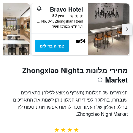
Bravo Hotel
3 כוכבים
מצוין 8.2
No. 3-1, Zhongshan Road, טאיצ'ונג, טייוואן
1.1 ק״מ ממרכז העיר
₪54
צפייה בדילים
מחירי מלונות בZhongxiao Night
Market
המחירים של המלונות (תעריף ממוצע ללילה) בתאריכים
שנבחרו, בחלוקה לפי דירוג המלון ניתן לשנות את התאריכים
בחלק העליון של העמוד וככה לראות אפשרויות נוספות ליד
Zhongxiao Night Market.
4 כוכבים