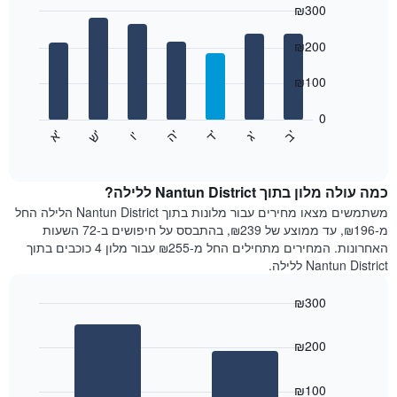
₪300
כולל
1
Bar
Chart
graphic.
ציר
chart
₪200
with
X
7
המציגים
₪100
bars.
חודשים.
התרשים
0
התרשים
כולל
'
'
'
'
'
'
ש
'
א
ה
ד
ב
ג
ו
הבא
End
1
of
מציג
ציר
interactive
את
chart
Y
מחיר
כמה עולה מלון בתוך Nantun District ללילה?
המציגים
הממוצע
משתמשים מצאו מחירים עבור מלונות בתוך Nantun District הלילה החל
את
של
מ-₪196, עד ממוצע של ₪239, בהתבסס על חיפושים ב-72 השעות
המחיר
חדר
הממוצע
האחרונות. המחירים מתחילים החל מ-₪255 עבור מלון 4 כוכבים בתוך
לכל
של
Nantun District ללילה.
יום
חדר
בשבוע
₪300
התרשים
Bar
כולל
Chart
graphic.
chart
1
₪200
with
ציר
2
X
bars.
₪100
המציגים