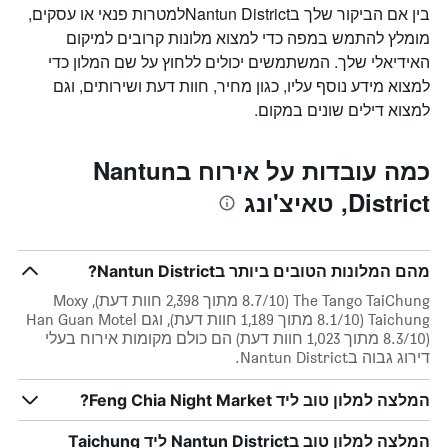
בין אם הביקור שלך בNantun Districtלמטרות פנאי או עסקים,
מומלץ להתמש במפה כדי למצוא מלונות קרובים למיקום
האידיאלי שלך. המשתמשים יכולים ללחוץ על שם המלון כדי
למצוא מידע נוסף עליו, כגון מחיר, חוות דעת ושירותים, וגם
למצוא דילים שונים במקום.
כמה עובדות על אירוח בNantun
District, טאיצ'ונג
מהם המלונות הטובים ביותר בNantun District?
The Tango TaiChung (8.7/10 מתוך 2,398 חוות דעת), Moxy
Taichung (8.1/10 מתוך 1,189 חוות דעת), וגם Han Guan Motel
(8.3/10 מתוך 1,023 חוות דעת) הם כולם מקומות אירוח בעלי
דירוג גבוה בNantun District.
המלצה למלון טוב ליד Feng Chia Night Market?
המלצה למלון טוב בNantun District ליד Taichung