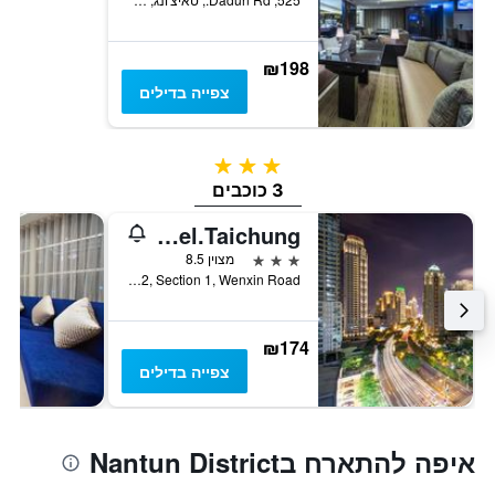
₪198
צפייה בדילים
3 כוכבים
3 כוכבים
Sun Hao Hotel.Taichung
3 כוכבים
מצוין 8.5
No. 552, Section 1, Wenxin Road, טאיצ'ונג, טייוואן
₪174
צפייה בדילים
איפה להתארח בNantun District