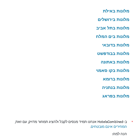
מלונות באילת
מלונות בירושלים
מלונות בתל אביב
מלונות בים המלח
מלונות בדובאי
מלונות בבודפשט
מלונות באתונה
מלונות בקו סאמוי
מלונות ברומא
מלונות בנתניה
מלונות בפראג
מלונות בטבריה
מלונות בטוקיו
מלונות בניו יורק
*
ב-HotelsCombined אנחנו תמיד מנסים לקבל ולהציג תמחור מדויק, עם זאת,
המחירים אינם מובטחים
.
מלונות בבנגקוק
הנה למה: