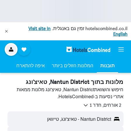
hotelscombined.co.il
זמין גם באנגלית.
Visit site in
English
תובנות
המלונות הזולים ביותר
איפה להתארח
מלונות בתוך Nantun District, טאיצ'ונג
חיפוש והשוואתNantun District, טאיצ'ונג מלונות ממאות
אתרי נסיעות ב-HotelsCombined.
2 אורחים, חדר 1
Nantun District - טאיצ'ונג, טייוואן