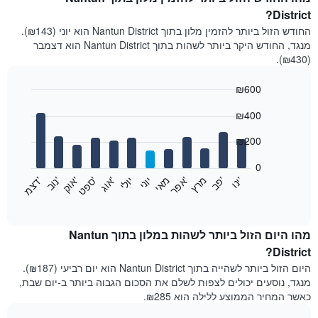
District?
החודש הזול ביותר להזמין מלון בתוך Nantun District הוא יוני (₪143).
מנגד, החודש היקר ביותר לשהות בתוך Nantun District הוא דצמבר
(₪430).
₪600
Bar
Chart
₪400
graphic.
chart
with
12
₪200
bars.
0
התרשים
'
'
מרץ
'
מאי
יוני
יולי
'
'
'
'
'
י
נ
ו
פ
ב​​​​​​​
א
פ
ר
א
ו
ג
ס
פ
ט
א
ו
ק
נ
ו
ב
ד
צ
מ
הבא
End
of
מציג
interactive
את
chart
מחיר
מהו היום הזול ביותר לשהות במלון בתוך Nantun
הממוצע
District?
של
היום הזול ביותר לשהייה בתוך Nantun District הוא יום רביעי (₪187).
חדר
מנגד, נוסעים יכולים לצפות לשלם את הסכום הגבוה ביותר ב-יום שבת,
בכל
כאשר המחיר הממוצע ללילה הוא ₪285.
חודש
התרשים