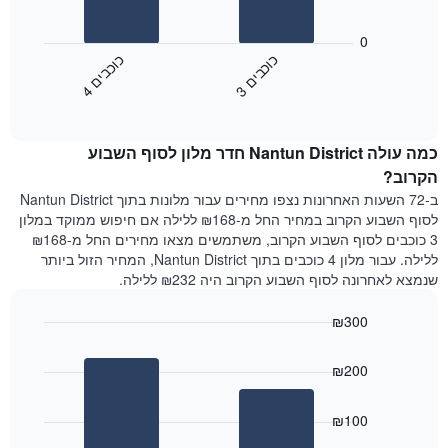
את
התרשים
ימי
הבא
0
השבוע.
מציג
כ
ם
כ
ם
התרשים
את
3
ו
כ
ב
י
4
ו
כ
ב
י
כולל
End
מחיר
1
of
הממוצע
interactive
ציר
של
chart
Y
כמה עולה Nantun District חדר מלון לסוף השבוע
חדר
המציג
הלילה
הקרוב?
את
שנמצא
ב-72 השעות האחרונות נצפו מחירים עבור מלונות בתוך Nantun District
מחיר
היום
לסוף השבוע הקרוב במחיר החל מ-₪168 ללילה אם חיפוש ממוקד במלון
הממוצע
בימים
3 כוכבים לסוף השבוע הקרוב, משתמשים מצאו מחירים החל מ-₪168
של
האחרונים
ללילה. עבור מלון 4 כוכבים בתוך Nantun District, המחיר הזול ביותר
חדר
השלושה,
שנמצא לאחרונה לסוף השבוע הקרוב היה ₪232 ללילה.
מקובץ
לפי
₪300
דירוג
הכוכבים
Bar
Chart
graphic.
chart
התרשים
₪200
with
מציג
2
1
bars.
ציר
₪100
X
התרשים