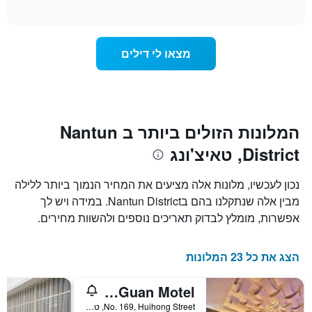
of
לפי
משתנה
interactive
דירוג
מחיר
chart
החדר
כוכבים.
ככל
התרשים
מצאו לי דילים
כולל
שמתקרב
1
מועד
ציר
השהות
Y
התרשים
כולל1
המציגים
את
ציר
המלונות הזולים ביותר ב Nantun
X
המחיר
District, טאיצ'ונג
הממוצע
המציגים
של
את
חדר
מספר
נכון לעכשיו, מלונות אלה מציעים את המחיר הנמוך ביותר ללילה
הימים
במהלך
מבין אלה שנתקלנו בהם בNantun District. במידה ויש לך
סוף
שנותרו
אפשרות, מומלץ לבדוק תאריכים נוספים ולהשוות מחירים.
עד
השבוע
זה
למועד
השהות
שנמצא
הצג את כל 23 המלונות
בימים
התרשים
כולל
האחרונים
1
Han Guan Motel
ציר
No. 169, Huihong Street, טאיצ'ונג, טייוואן
Y