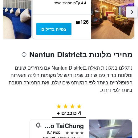
4.4 ק״מ ממרכז העיר
המציג
את
מחיר
₪126
הממוצע
של
צפייה בדילים
חדר
מחירי מלונות בNantun District
נתקלנו במלונות האלה בNantun District עם מחירים שונים
ומלונות בדירוגים שונים. שמנו דגש על מקומות הלינה והאירוח
הפופולריים ביותר לפי המשתמשים שלנו, ואת התמורה הטובה
ביותר לפי דירוג.
4 כוכבים
4 כוכבים +
The Tango TaiChung
4 כוכבים
מצוין 8.7
525, Dadun Rd., טאיצ'ונג, טייוואן