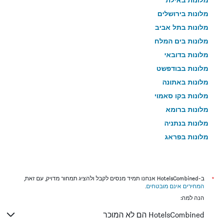
מלונות בירושלים
מלונות בתל אביב
מלונות בים המלח
מלונות בדובאי
מלונות בבודפשט
מלונות באתונה
מלונות בקו סאמוי
מלונות ברומא
מלונות בנתניה
מלונות בפראג
מלונות בטבריה
מלונות בטוקיו
מלונות בניו יורק
*
ב-HotelsCombined אנחנו תמיד מנסים לקבל ולהציג תמחור מדויק, עם זאת,
המחירים אינם מובטחים
.
מלונות בבנגקוק
הנה למה:
מלונות בלונדון
HotelsCombined הם לא המוכר
מלונות בבוקרשט