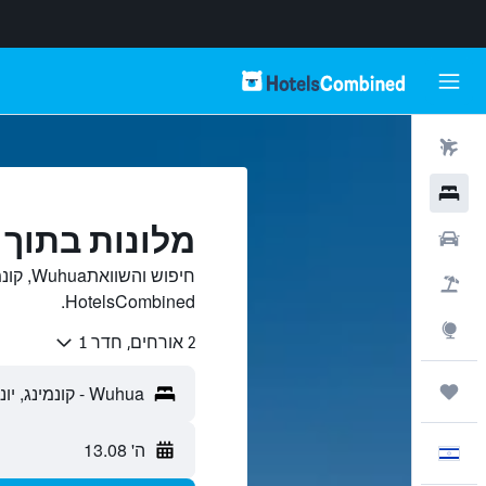
טיסות
מלונות
מלונות בתוך Wuhua, קונמינג
רכבים
חיפוש ו
חבילות
HotelsCombined.
Explore
2 אורחים, חדר 1
טיולים ונסיעות
ה' 13.08
עִבְרִית