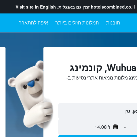
hotelscombined.co.il
זמין גם באנגלית.
Visit site in English
תובנות
המלונות הזולים ביותר
איפה להתארח
השוואתWuhua, קונמינג מלונות ממאות אתרי נסיעות ב-
-
ו' 14.08