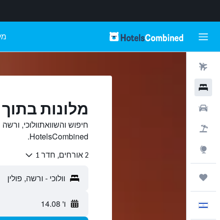
מל
טיסות
מלונות
מלונות בתוך ו
רכבים
חיפוש והשוואתוולוכי, ורשה 
חבילות
HotelsCombined.
Explore
2 אורחים, חדר 1
טיולים ונסיעות
ו' 14.08
עִבְרִית