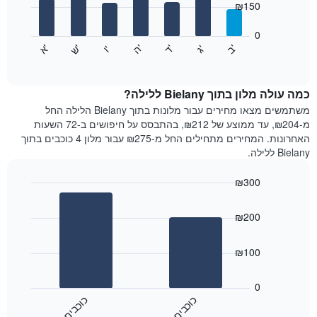
₪150
X
bars.
המציגים
חודשים.
0
התרשים
התרשים
'
'
'
'
'
'
ש
'
א
ה
ד
ב
ג
ו
הבא
End
כולל
of
מציג
interactive
1
את
chart
ציר
מחיר
כמה עולה מלון בתוך Bielany ללילה?
Y
הממוצע
משתמשים מצאו מחירים עבור מלונות בתוך Bielany הלילה החל
המציגים
של
מ-₪204, עד ממוצע של ₪212, בהתבסס על חיפושים ב-72 השעות
את
חדר
האחרונות. המחירים מתחילים החל מ-₪275 עבור מלון 4 כוכבים בתוך
המחיר
לכל
Bielany ללילה.
הממוצע
יום
של
בשבוע
חדר
₪300
התרשים
Bar
כולל
Chart
graphic.
chart
1
₪200
with
ציר
2
X
bars.
₪100
המציגים
את
התרשים
ימי
הבא
0
השבוע.
מציג
כ
ם
כ
ם
התרשים
את