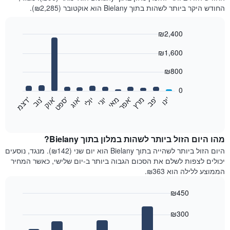
החודש היקר ביותר לשהות בתוך Bielany הוא אוקטובר (₪2,285).
₪2,400
Bar
Chart
₪1,600
graphic.
chart
with
12
₪800
bars.
0
התרשים
'
'
מרץ
'
מאי
יוני
יולי
'
'
'
'
'
י
נ
ו
פ
ב​​​​​​​
א
פ
ר
א
ו
ג
ס
פ
ט
א
ו
ק
נ
ו
ב
ד
צ
מ
הבא
End
of
מציג
interactive
את
chart
מחיר
מהו היום הזול ביותר לשהות במלון בתוך Bielany?
הממוצע
היום הזול ביותר לשהייה בתוך Bielany הוא יום שני (₪142). מנגד, נוסעים
של
יכולים לצפות לשלם את הסכום הגבוה ביותר ב-יום שלישי, כאשר המחיר
חדר
הממוצע ללילה הוא ₪363.
בכל
חודש
₪450
התרשים
Bar
כולל
Chart
graphic.
chart
₪300
1
with
ציר
7