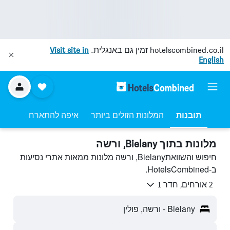
hotelscombined.co.il
זמין גם באנגלית.
Visit site in
English
תובנות
המלונות הזולים ביותר
איפה להתארח
מלונות בתוך Bielany, ורשה
חיפוש והשוואתBielany, ורשה מלונות ממאות אתרי נסיעות
ב-HotelsCombined.
2 אורחים, חדר 1
Bielany - ורשה, פולין