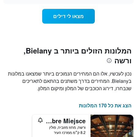
מדרגות
לחדר
chart
כוכבים.
ללילה
התרשים
הנוכחי,
מצאו לי דילים
כולל
כפי
1
שנמצא
ציר
בשלושת
Y
הימים
המציגים
האחרונים,
את
לפי
המלונות הזולים ביותר ב Bielany,
מחיר
דירוג
ורשה
החדר
כוכבים
הממוצע
התרשים
להלילה
כולל1
נכון לעכשיו, אלו הם המחירים הנמוכים ביותר שמצאנו במלונות
שנמצא
ציר
בBielany. המחירים בדרך משתנים בהתאם לתאריכים
בשלושת
X
הימים
שנבחרו, דירוג הכוכבים של המלון ומיקום המלון.
המציגים
האחרונים
קטגוריות
מלונות
הצג את כל 170 המלונות
לפי
דירוג
כוכבים.
Dobre Miejsce
התרשים
ורשה, מחוז מזוביה, פולין
כולל
8.2 ק״מ ממרכז העיר
1