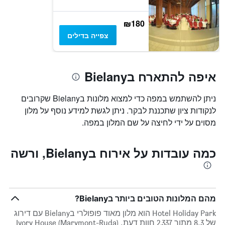
ציר
Y
₪180
המציגים
צפייה בדילים
את
המחיר
הממוצע
של
איפה להתארח בBielany
חדר
במהלך
סוף
ניתן להשתמש במפה כדי למצוא מלונות בBielany שקרובים
השבוע
לנקודות ציון שתכננת לבקר. ניתן לגשת למידע נוסף על מלון
זה
שנמצא
מסוים על ידי לחיצה על שם המלון במפה.
בימים
האחרונים
כמה עובדות על אירוח בBielany, ורשה
מהם המלונות הטובים ביותר בBielany?
Hotel Holiday Park הוא מלון מאוד פופולרי בBielany עם דירוג
של 8.3 מתוך 2,337 חוות דעת. Ivory House (Marymont-Ruda)