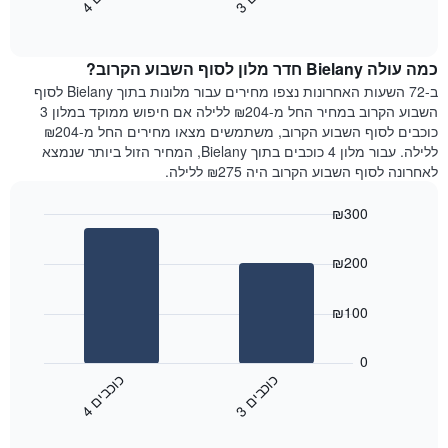
3
ו
כ
ב
י
4
ו
כ
ב
י
כולל
End
מחיר
1
of
הממוצע
interactive
ציר
של
chart
Y
כמה עולה Bielany חדר מלון לסוף השבוע הקרוב?
חדר
המציג
הלילה
ב-72 השעות האחרונות נצפו מחירים עבור מלונות בתוך Bielany לסוף
את
שנמצא
השבוע הקרוב במחיר החל מ-₪204 ללילה אם חיפוש ממוקד במלון 3
מחיר
היום
כוכבים לסוף השבוע הקרוב, משתמשים מצאו מחירים החל מ-₪204
הממוצע
בימים
ללילה. עבור מלון 4 כוכבים בתוך Bielany, המחיר הזול ביותר שנמצא
של
האחרונים
לאחרונה לסוף השבוע הקרוב היה ₪275 ללילה.
חדר
השלושה,
מקובץ
₪300
לפי
Bar
Chart
דירוג
graphic.
chart
הכוכבים
₪200
with
התרשים
2
מציג
bars.
₪100
1
ציר
התרשים
X
הבא
0
המציג
מציג
כ
ם
כ
ם
קטגוריות
את
3
ו
כ
ב
י
4
ו
כ
ב
י
מלונות
End
המחיר
of
לפי
הממוצע
interactive