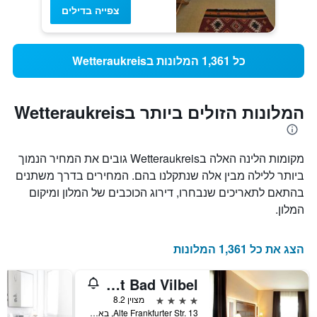
צפייה בדילים
כל 1,361 המלונות בWetteraukreis
המלונות הזולים ביותר בWetteraukreis
מקומות הלינה האלה בWetteraukreis גובים את המחיר הנמוך
ביותר ללילה מבין אלה שנתקלנו בהם. המחירים בדרך משתנים
בהתאם לתאריכים שנבחרו, דירוג הכוכבים של המלון ומיקום
המלון.
הצג את כל 1,361 המלונות
City Hotel Frankfurt Bad Vilbel
4 כוכבים
מצוין 8.2
Alte Frankfurter Str. 13, באד וילבל, הסן, גרמניה