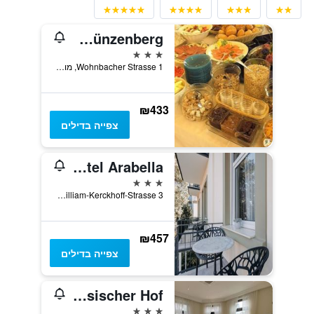
Burghotel Münzenberg
3 כוכבים
Wohnbacher Strasse 1, מונצנברג, הסן, גרמניה
₪433
צפייה בדילים
Arthotel Arabella
3 כוכבים
William-Kerckhoff-Strasse 3, באד נאוהיים, הסן, גרמניה
₪457
צפייה בדילים
Hotel Hessischer Hof
3 כוכבים