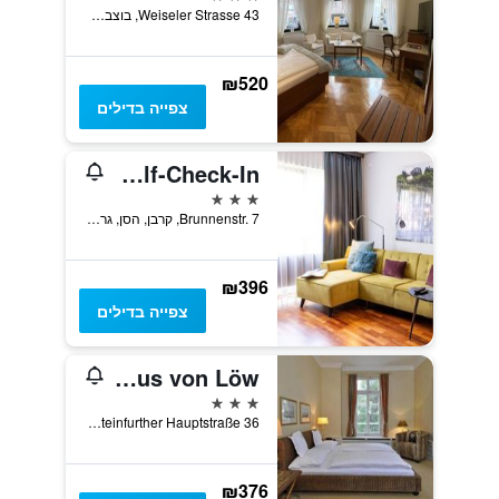
Weiseler Strasse 43, בוצבאך, הסן, גרמניה
₪520
צפייה בדילים
Luxstay Karben - Self-Check-In
3 כוכבים
Brunnenstr. 7, קרבן, הסן, גרמניה
₪396
צפייה בדילים
Herrenhaus von Löw
3 כוכבים
Steinfurther Hauptstraße 36, באד נאוהיים, הסן, גרמניה
₪376