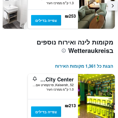
1.3 ק״מ ממרכז העיר
₪253
צפייה בדילים
מקומות לינה ואירוח נוספים
בWetteraukreis
הצגת כל 1,361 מקומות האירוח
United Hostel Frankfurt City Center
Kaiserstr., 52, פרנקפורט אם מיין, הסן, גרמניה
1.0 ק״מ ממרכז העיר
₪213
צפייה בדילים