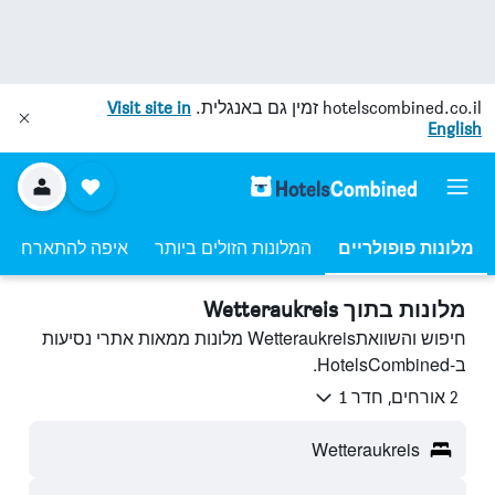
hotelscombined.co.il
זמין גם באנגלית.
Visit site in
English
מלונות פופולריים
המלונות הזולים ביותר
איפה להתארח
מלונות בתוך Wetteraukreis
חיפוש והשוואתWetteraukreis מלונות ממאות אתרי נסיעות
ב-HotelsCombined.
2 אורחים, חדר 1
Wetteraukreis