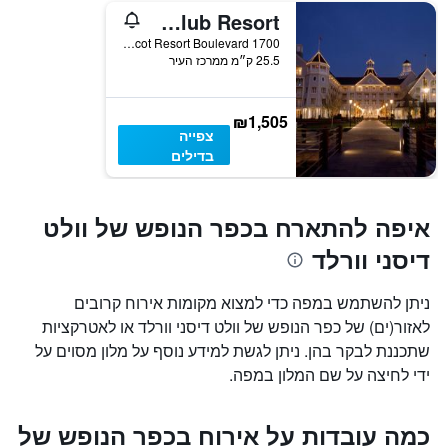
Disney's Yacht Club Resort
1700 Epcot Resort Boulevard, אורלנדו, FL, ארצות הברית
25.5 ק״מ ממרכז העיר
₪1,505
צפייה
בדילים
איפה להתארח בכפר הנופש של וולט
דיסני וורלד
ניתן להשתמש במפה כדי למצוא מקומות אירוח קרובים
לאזור(ים) של כפר הנופש של וולט דיסני וורלד או לאטרקציות
שתכננת לבקר בהן. ניתן לגשת למידע נוסף על מלון מסוים על
ידי לחיצה על שם המלון במפה.
כמה עובדות על אירוח בכפר הנופש של