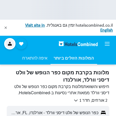
hotelscombined.co.il
זמין גם באנגלית.
Visit site in
English
המלונות הזולים ביותר
איפה להתארח
מלונות בקרבת מקום כפר הנופש של וולט
דיסני וורלד, אורלנדו
חיפוש והשוואתמלונות בקרבת מקום כפר הנופש של וולט
דיסני וורלד ממאות אתרי נסיעות ב-HotelsCombined.
2 אורחים, חדר 1
כפר הנופש של וולט דיסני וורלד - אורלנדו, FL, ארצות הברית