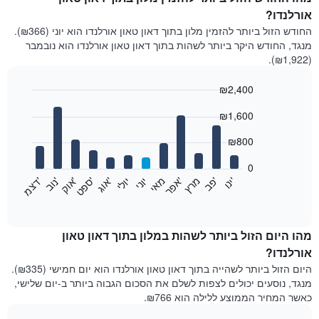
אורלנדו?
החודש הזול ביותר להזמין מלון בתוך דאון טאון אורלנדו הוא יוני (₪366).
מנגד, החודש היקר ביותר לשהות בתוך דאון טאון אורלנדו הוא נובמבר
(₪1,922).
₪2,400
Bar
Chart
₪1,600
graphic.
chart
with
12
₪800
bars.
0
התרשים
'
'
מרץ
'
מאי
יוני
יולי
'
'
'
'
'
י
נ
ו
פ
ב​​​​​​​
א
פ
ר
א
ו
ג
ס
פ
ט
א
ו
ק
נ
ו
ב
ד
צ
מ
הבא
End
of
מציג
interactive
את
chart
מחיר
מהו היום הזול ביותר לשהות במלון בתוך דאון טאון
הממוצע
אורלנדו?
של
היום הזול ביותר לשהייה בתוך דאון טאון אורלנדו הוא יום חמישי (₪335).
חדר
מנגד, נוסעים יכולים לצפות לשלם את הסכום הגבוה ביותר ב-יום שלישי,
בכל
כאשר המחיר הממוצע ללילה הוא ₪766.
חודש
התרשים