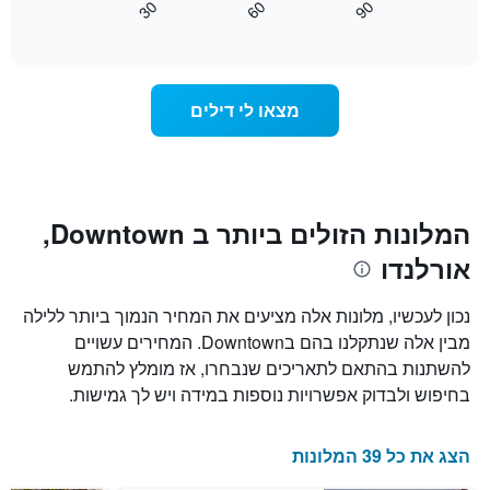
30
60
90
לפי
כיצד
End
דירוג
of
משתנה
interactive
כוכבים.
מחיר
chart
התרשים
החדר
כולל
ככל
מצאו לי דילים
1
שמתקרב
ציר
מועד
Y
השהות
המציגים
התרשים
את
כולל1
המחיר
ציר
המלונות הזולים ביותר ב Downtown,
הממוצע
X
של
אורלנדו
המציגים
חדר
את
במהלך
מספר
נכון לעכשיו, מלונות אלה מציעים את המחיר הנמוך ביותר ללילה
סוף
הימים
מבין אלה שנתקלנו בהם בDowntown. המחירים עשויים
השבוע
שנותרו
זה
להשתנות בהתאם לתאריכים שנבחרו, אז מומלץ להתמש
עד
שנמצא
למועד
בחיפוש ולבדוק אפשרויות נוספות במידה ויש לך גמישות.
בימים
השהות
האחרונים
התרשים
כולל
הצג את כל 39 המלונות
1