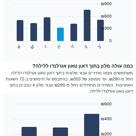
₪900
כולל
1
Bar
Chart
graphic.
ציר
chart
₪600
with
X
7
המציגים
₪300
bars.
חודשים.
התרשים
0
התרשים
כולל
'
'
'
'
'
'
ש
'
א
ה
ד
ב
ג
ו
הבא
End
1
of
מציג
ציר
interactive
את
chart
Y
מחיר
כמה עולה מלון בתוך דאון טאון אורלנדו ללילה?
המציגים
הממוצע
משתמשים מצאו מחירים עבור מלונות בתוך דאון טאון אורלנדו הלילה
את
של
החל מ-₪290, עד ממוצע של ₪353, בהתבסס על חיפושים ב-72 השעות
המחיר
חדר
הממוצע
האחרונות. המחירים מתחילים החל מ-₪299 עבור מלון 4 כוכבים בתוך
לכל
של
דאון טאון אורלנדו ללילה.
יום
חדר
בשבוע
₪600
התרשים
Bar
כולל
Chart
graphic.
chart
1
₪400
with
ציר
3
X
bars.
₪200
המציגים