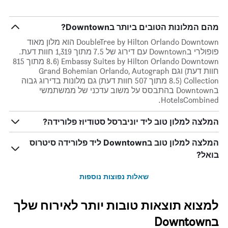
מהם המלונות הטובים ביותר בDowntown?
DoubleTree by Hilton Orlando Downtown הוא מלון מאוד
פופולרי בDowntown עם דירוג של 7.5 מתוך 1,319 חוות דעת.
Embassy Suites by Hilton Orlando Downtown (8.6 מתוך 815
חוות דעת) וגם Grand Bohemian Orlando, Autograph
Collection (8.5 מתוך 507 חוות דעת) גם מלונות בדירוג גבוה
בDowntown בהתבסס על משוב עדכני של ממשתמשי
HotelsCombined.
המלצה למלון טוב ליד יוניברסל סטודיוז פלורידה?
המלצה למלון טוב בDowntown ליד פלורידה סיטרוס
בואל?
שאלות נפוצות נוספות
למצוא תוצאות טובות יותר לאירוח שלך
בDowntown