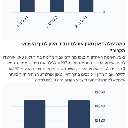
את
התרשים
ימי
הבא
0
השבוע.
מציג
כ
ם
כ
ם
כ
ם
התרשים
את
2
ו
כ
ב
י
3
ו
כ
ב
י
4
ו
כ
ב
י
כולל
End
מחיר
1
of
הממוצע
interactive
ציר
של
chart
Y
כמה עולה דאון טאון אורלנדו חדר מלון לסוף השבוע
חדר
המציג
הלילה
הקרוב?
את
שנמצא
ב-72 השעות האחרונות נצפו מחירים עבור מלונות בתוך דאון טאון אורלנדו
מחיר
היום
לסוף השבוע הקרוב במחיר החל מ-₪297 ללילה אם חיפוש ממוקד במלון
הממוצע
בימים
3 כוכבים לסוף השבוע הקרוב, משתמשים מצאו מחירים החל מ-₪297
של
האחרונים
ללילה. עבור מלון 4 כוכבים בתוך דאון טאון אורלנדו, המחיר הזול ביותר
חדר
השלושה,
שנמצא לאחרונה לסוף השבוע הקרוב היה ₪299 ללילה.
מקובץ
לפי
₪360
דירוג
הכוכבים
Bar
Chart
graphic.
chart
התרשים
₪240
with
מציג
2
1
bars.
ציר
₪120
X
התרשים