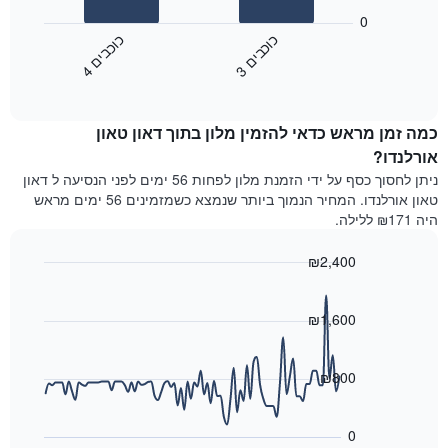
המציג
הבא
0
קטגוריות
מציג
כ
ם
כ
ם
מלונות
את
לפי
3
ו
כ
ב
י
4
ו
כ
ב
י
End
המחיר
מדרגות
of
הממוצע
interactive
כוכבים.
לחדר
chart
התרשים
כמה זמן מראש כדאי להזמין מלון בתוך דאון טאון
ללילה
כולל
הנוכחי,
אורלנדו?
1
כפי
ניתן לחסוך כסף על ידי הזמנת מלון לפחות 56 ימים לפני הנסיעה ל דאון
ציר
שנמצא
Y
טאון אורלנדו. המחיר הנמוך ביותר שנמצא כשמזמינים 56 ימים מראש
בשלושת
המציגים
היה ₪171 ללילה.
הימים
את
האחרונים,
מחיר
₪2,400
לפי
החדר
דירוג
Line
Chart
הממוצע
graphic.
chart
כוכבים
להלילה
with
₪1,600
התרשים
שנמצא
90
כולל1
data
בשלושת
ציר
points.
הימים
₪800
X
האחרונים
המציגים
התרשים
קטגוריות
הבא
0
מלונות
מציג