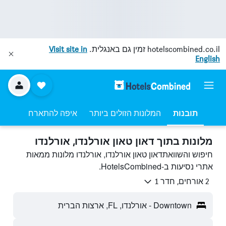
hotelscombined.co.il
זמין גם באנגלית.
Visit site in
English
תובנות
המלונות הזולים ביותר
איפה להתארח
מלונות בתוך דאון טאון אורלנדו, אורלנדו
חיפוש והשוואתדאון טאון אורלנדו, אורלנדו מלונות ממאות
אתרי נסיעות ב-HotelsCombined.
2 אורחים, חדר 1
Downtown - אורלנדו, FL, ארצות הברית