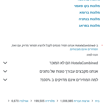
מלונות בקו סאמוי
מלונות ברומא
מלונות בנתניה
מלונות בפראג
מלונות בטבריה
מלונות בטוקיו
מלונות בניו יורק
*
ב-HotelsCombined אנחנו תמיד מנסים לקבל ולהציג תמחור מדויק, עם זאת,
המחירים אינם מובטחים
.
מלונות בבנגקוק
הנה למה:
מלונות בלונדון
HotelsCombined הם לא המוכר
מלונות בבוקרשט
מלונות בפאפוס
אנחנו מקבצים עבורך טונות של נתונים
מלונות בלימסול
למה המחירים אינם מדויקים ב 100%?
מלונות בפאטונג
מלונות בפריז
מלונות בוינה
בית
ארצות הברית
1,006,985
פלורידה
199,505
אורלנדו
6,670
מלונות בטביליסי