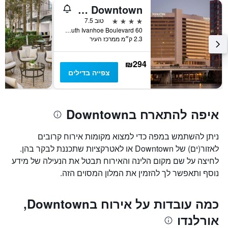
ציר
DoubleTree by Hilton Orlando Downtown
Y
המציג
4 כוכבים
טוב 7.5
את
60 South Ivanhoe Boulevard, אורלנדו, FL, ארצות הברית
2.3 ק״מ ממרכז העיר
מחיר
הממוצע
של
₪294
חדר
צפייה בדילים
איפה להתארח בDowntown
ניתן להשתמש במפה כדי למצוא מקומות אירוח קרובים
לאזור(ים) של Downtown או לאטרקציות שתכננת לבקר בהן.
לחיצה על שם מקום הלינה והאירוח תבטל את הנעילה של מידע
נוסף ותאפשר לך להזמין את המלון המסוים הזה.
כמה עובדות על אירוח בDowntown,
אורלנדו