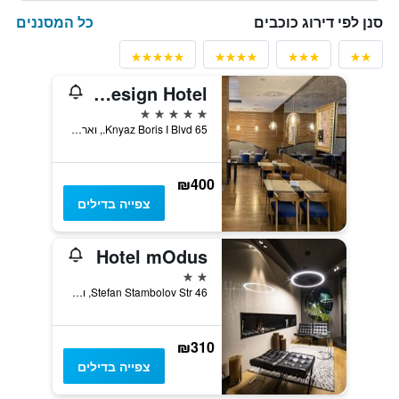
כל המסננים
סנן לפי דירוג כוכבים
Graffit Gallery Design Hotel
5 כוכבים
65 Knyaz Boris I Blvd., וארנה, בולגריה
₪400
צפייה בדילים
Hotel mOdus
2 כוכבים
46 Stefan Stambolov Str, וארנה, בולגריה
₪310
צפייה בדילים