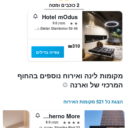
2 כוכבים ומטה
Hotel mOdus
2 כוכבים
מצוין 9.6
46 Stefan Stambolov Str, וארנה, בולגריה
₪310
צפייה בדילים
מקומות לינה ואירוח נוספים בהחוף
המרכזי של וארנה
הצגת כל 521 מקומות האירוח
Hotel Cherno More
4 כוכבים
מצוין 8.9
33 Slivnitsa Blvd, וארנה, בולגריה