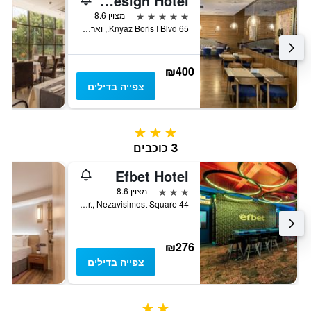
Graffit Gallery Design Hotel
5 כוכבים
מצוין 8.6
65 Knyaz Boris I Blvd., וארנה, בולגריה
₪400
צפייה בדילים
3 כוכבים
3 כוכבים
Efbet Hotel
3 כוכבים
מצוין 8.6
44 Preslav Str., Nezavisimost Square, וארנה, בולגריה
₪276
צפייה בדילים
2 כוכבים