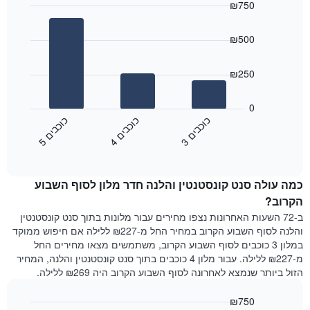
₪750
התרשים
Bar
כולל
Chart
graphic.
chart
1
₪500
with
ציר
3
X
bars.
₪250
המציגים
את
התרשים
ימי
הבא
0
השבוע.
מציג
כ
ם
כ
ם
כ
ם
התרשים
את
3
ו
כ
ב
י
4
ו
כ
ב
י
5
ו
כ
ב
י
כולל
End
מחיר
1
of
הממוצע
interactive
ציר
של
chart
Y
כמה עולה סנט קונסטנטין והלנה חדר מלון לסוף השבוע
חדר
המציג
הלילה
הקרוב?
את
שנמצא
ב-72 השעות האחרונות נצפו מחירים עבור מלונות בתוך סנט קונסטנטין
מחיר
היום
והלנה לסוף השבוע הקרוב במחיר החל מ-₪227 ללילה אם חיפוש ממוקד
הממוצע
בימים
במלון 3 כוכבים לסוף השבוע הקרוב, משתמשים מצאו מחירים החל
של
האחרונים
מ-₪227 ללילה. עבור מלון 4 כוכבים בתוך סנט קונסטנטין והלנה, המחיר
חדר
השלושה,
הזול ביותר שנמצא לאחרונה לסוף השבוע הקרוב היה ₪269 ללילה.
מקובץ
לפי
₪750
דירוג