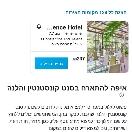
שנמצא
בימים
הצגת כל 129 מקומות האירוח
האחרונים
Estreya Residence Hotel
4 כוכבים
טוב 7.7
Ul 45-ta 5 St. Estreya Residence Hotel Saints Constantine And Helena, סנט קונסטנטין והלנה, בולגריה
0.2 ק״מ ממרכז העיר
₪237
צפייה בדילים
איפה להתארח בסנט קונסטנטין והלנה
פשוט לגלול במפה כדי למצוא מלונות קרובים לשכונות סנט
קונסטנטין והלנה שתכנת לבקר בהן. המשתמשים יכולים ללחוץ
על שם המלון כדי למצוא מידע נוסף עליו, כגון מחיר, חוות דעת
ושירותים, וגם למצוא דילים שונים במקום.