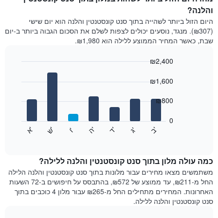
והלנה?
היום הזול ביותר לשהייה בתוך סנט קונסטנטין והלנה הוא יום שישי
(₪307). מנגד, נוסעים יכולים לצפות לשלם את הסכום הגבוה ביותר ב-יום
שבת, כאשר המחיר הממוצע ללילה הוא ₪1,980.
₪2,400
Bar
Chart
graphic.
chart
₪1,600
with
7
₪800
bars.
0
התרשים
'
'
'
'
'
'
ש
'
א
ה
ב
ד
ג
ו
הבא
End
of
מציג
interactive
את
chart
מחיר
כמה עולה מלון בתוך סנט קונסטנטין והלנה ללילה?
הממוצע
משתמשים מצאו מחירים עבור מלונות בתוך סנט קונסטנטין והלנה הלילה
של
החל מ-₪211, עד ממוצע של ₪572, בהתבסס על חיפושים ב-72 השעות
חדר
האחרונות. המחירים מתחילים החל מ-₪265 עבור מלון 4 כוכבים בתוך
לכל
סנט קונסטנטין והלנה ללילה.
יום
בשבוע