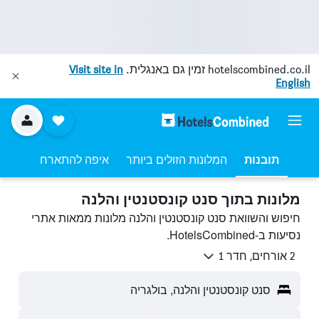
hotelscombined.co.il
זמין גם באנגלית.
Visit site in
English
תובנות
המלונות הזולים ביותר
איפה להתארח
מלונות בתוך סנט קונסטנטין והלנה
חיפוש והשוואת סנט קונסטנטין והלנה מלונות ממאות אתרי
נסיעות ב-HotelsCombined.
2 אורחים, חדר 1
סנט קונסטנטין והלנה, בולגריה