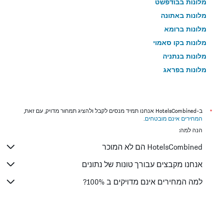
מלונות בבודפשט
מלונות באתונה
מלונות ברומא
מלונות בקו סאמוי
מלונות בנתניה
מלונות בפראג
מלונות בטבריה
מלונות בטוקיו
מלונות בניו יורק
*
ב-HotelsCombined אנחנו תמיד מנסים לקבל ולהציג תמחור מדויק, עם זאת,
המחירים אינם מובטחים
.
מלונות בבנגקוק
הנה למה:
מלונות בלונדון
HotelsCombined הם לא המוכר
מלונות בבוקרשט
מלונות בפאפוס
אנחנו מקבצים עבורך טונות של נתונים
מלונות בפאטונג
למה המחירים אינם מדויקים ב 100%?
מלונות בלימסול
מלונות בפריז