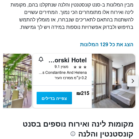
כולל1
מבין המלונות ב-סנט קונסטנטין והלנה שנתקלנו בהם, מקומות
בשלושת
ציר
הימים
לינה ואירוח אלו מתומחרים הכי נמוך. המחירים עשויים
X
האחרונים
להשתנות בהתאם לתאריכים שנבחרו, אז מומלץ להתמש
המציגים
קטגוריות
בחיפוש ולבדוק אפשרויות נוספות במידה ויש לך גמישות.
מלונות
לפי
דירוג
הצג את כל 129 המלונות
כוכבים.
התרשים
Primorski Hotel
כולל
3 כוכבים
מצוין 9.1
1
Sts Constantine And Helena, סנט קונסטנטין והלנה, בולגריה
ציר
0.2 ק״מ ממרכז העיר
Y
המציגים
את
₪215
המחיר
צפייה בדילים
הממוצע
של
חדר
במהלך
מקומות לינה ואירוח נוספים בסנט
סוף
קונסטנטין והלנה
השבוע
זה