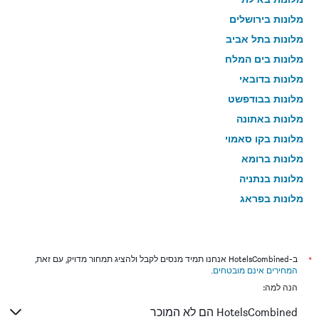
מלונות בירושלים
מלונות בתל אביב
מלונות בים המלח
מלונות בדובאי
מלונות בבודפשט
מלונות באתונה
מלונות בקו סאמוי
מלונות ברומא
מלונות בנתניה
מלונות בפראג
מלונות בטבריה
מלונות בטוקיו
מלונות בניו יורק
*
ב-HotelsCombined אנחנו תמיד מנסים לקבל ולהציג תמחור מדויק, עם זאת,
המחירים אינם מובטחים
.
מלונות בבנגקוק
הנה למה:
מלונות בלונדון
HotelsCombined הם לא המוכר
מלונות בבוקרשט