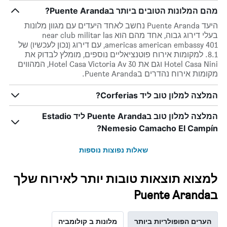
מהם המלונות הטובים ביותר בPuente Aranda?
היעד Puente Aranda נחשב לאחד היעדים עם מגוון מלונות
בעלי דירוג גבוה, אחד מהם הוא near club militar las
americas american embassy 401, עם דירוג (נכון לעכשיו) של
8.1. למקומות אירוח פוטנציאליים נוספים, מומלץ לבדוק את
Hotel Casa Nini וגם את Hotel Casa Victoria Av 30, המהווים
מקומות אירוח נהדרים בPuente Aranda.
המלצה למלון טוב ליד Corferias?
המלצה למלון טוב בPuente Aranda ליד Estadio
Nemesio Camacho El Campín?
שאלות נפוצות נוספות
למצוא תוצאות טובות יותר לאירוח שלך
בPuente Aranda
הערים הפופולריות ביותר
מלונות ב קולומביה