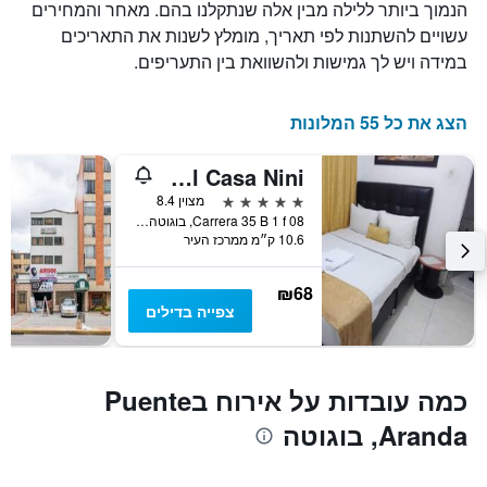
הנמוך ביותר ללילה מבין אלה שנתקלנו בהם. מאחר והמחירים
את
עשויים להשתנות לפי תאריך, מומלץ לשנות את התאריכים
ימי
השבוע.
במידה ויש לך גמישות ולהשוואת בין התעריפים.
התרשים
כולל
1
הצג את כל 55 המלונות
ציר
Y
Hotel Casa Nini
המציג
את
5 כוכבים
מצוין 8.4
מחיר
Carrera 35 B 1 f 08, בוגוטה, קולומביה
10.6 ק״מ ממרכז העיר
הממוצע
של
חדר
₪68
צפייה בדילים
כמה עובדות על אירוח בPuente
Aranda, בוגוטה