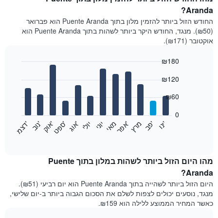
Aranda?
החודש הזול ביותר להזמין מלון בתוך Puente Aranda הוא פברואר
(₪50). מנגד, החודש היקר ביותר לשהות בתוך Puente Aranda הוא
אוקטובר (₪171).
₪180
Bar
Chart
₪120
graphic.
chart
with
12
₪60
bars.
0
התרשים
'
'
מרץ
'
מאי
יוני
יולי
'
'
'
'
'
י
נ
ו
פ
ב​​​​​​​
א
פ
ר
א
ו
ג
ס
פ
ט
א
ו
ק
נ
ו
ב
ד
צ
מ
הבא
End
of
מציג
interactive
את
chart
מחיר
מהו היום הזול ביותר לשהות במלון בתוך Puente
הממוצע
Aranda?
של
היום הזול ביותר לשהייה בתוך Puente Aranda הוא יום רביעי (₪51).
חדר
מנגד, נוסעים יכולים לצפות לשלם את הסכום הגבוה ביותר ב-יום שלישי,
בכל
כאשר המחיר הממוצע ללילה הוא ₪159.
חודש
התרשים