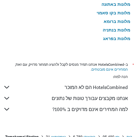
מלונות באתונה
מלונות בקו סאמוי
מלונות ברומא
מלונות בנתניה
מלונות בפראג
מלונות בטבריה
מלונות בטוקיו
מלונות בניו יורק
*
ב-HotelsCombined אנחנו תמיד מנסים לקבל ולהציג תמחור מדויק, עם זאת,
המחירים אינם מובטחים
.
מלונות בבנגקוק
הנה למה:
מלונות בלונדון
HotelsCombined הם לא המוכר
מלונות בבוקרשט
מלונות בפאפוס
אנחנו מקבצים עבורך טונות של נתונים
מלונות בלימסול
למה המחירים אינם מדויקים ב 100%?
מלונות בפאטונג
מלונות בפריז
מלונות בוינה
בית
יפן
95,490
הוקאידו
6,789
טומקומאי
31
Tomakomai Station