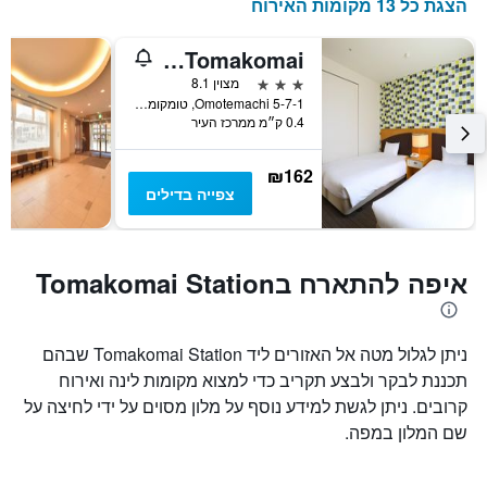
הצגת כל 13 מקומות האירוח
Koko Hotel Tomakomai
3 כוכבים
מצוין 8.1
5-7-1 Omotemachi, טומקומאי, יפן
0.4 ק״מ ממרכז העיר
₪162
צפייה בדילים
איפה להתארח בTomakomai Station
ניתן לגלול מטה אל האזורים ליד Tomakomai Station שבהם
תכננת לבקר ולבצע תקריב כדי למצוא מקומות לינה ואירוח
קרובים. ניתן לגשת למידע נוסף על מלון מסוים על ידי לחיצה על
שם המלון במפה.