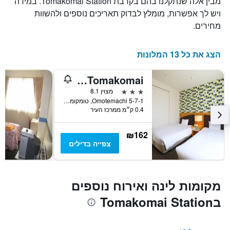
מבין אלה שנתקלנו בהם בקרבת Tomakomai Station. במידה
ויש לך אפשרות, מומלץ לבדוק תאריכים נוספים ולהשוות
מחירים.
הצג את כל 13 המלונות
Koko Hotel Tomakomai
3 כוכבים
מצוין 8.1
5-7-1 Omotemachi, טומקומאי, יפן
0.4 ק״מ ממרכז העיר
₪162
צפייה בדילים
מקומות לינה ואירוח נוספים
בTomakomai Station