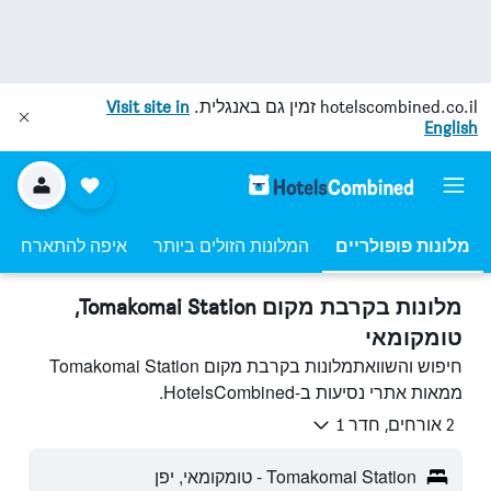
hotelscombined.co.il
זמין גם באנגלית.
Visit site in
English
מלונות פופולריים
המלונות הזולים ביותר
איפה להתארח
מלונות בקרבת מקום Tomakomai Station,
טומקומאי
חיפוש והשוואתמלונות בקרבת מקום Tomakomai Station
ממאות אתרי נסיעות ב-HotelsCombined.
2 אורחים, חדר 1
Tomakomai Station - טומקומאי, יפן