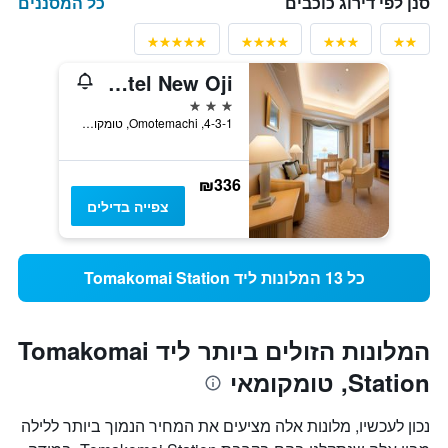
כל המסננים
סנן לפי דירוג כוכבים
Grand Hotel New Oji
3 כוכבים
4-3-1, Omotemachi, טומקומאי, יפן
₪336
צפייה בדילים
כל 13 המלונות ליד Tomakomai Station
המלונות הזולים ביותר ליד Tomakomai
Station, טומקומאי
נכון לעכשיו, מלונות אלה מציעים את המחיר הנמוך ביותר ללילה