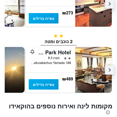
₪273
צפייה בדילים
2 כוכבים
2 כוכבים ומטה
Niseko Park Hotel
2 כוכבים
מצוין 8.3
188 Hirafuzakachuo Yamada, ניסקו, יפן
₪489
צפייה בדילים
מקומות לינה ואירוח נוספים בהוקאידו