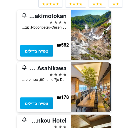
Dai-Ichi Takimotokan
4 כוכבים
55 Noboribetsu-Onsen, נובוריבטסו, יפן
₪582
צפייה בדילים
Art Hotel Asahikawa
4 כוכבים
6Chome 7jo Dori, אסהיקאווה, יפן
₪178
צפייה בדילים
Sounkyo Kankou Hotel
3 כוכבים