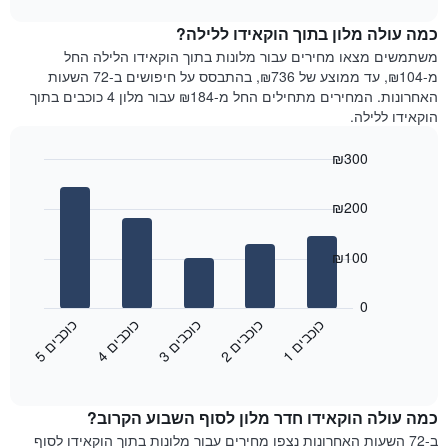
1
את
chart
ציר
מחיר
כמה עולה מלון בתוך הוקאידו ללילה?
Y
הממוצע
משתמשים מצאו מחירים עבור מלונות בתוך הוקאידו הלילה החל
המציגים
של
מ-₪104, עד ממוצע של ₪736, בהתבסס על חיפושים ב-72 השעות
את
חדר
האחרונות. המחירים מתחילים החל מ-₪184 עבור מלון 4 כוכבים בתוך
המחיר
לכל
הוקאידו ללילה.
הממוצע
יום
של
בשבוע
חדר
₪300
התרשים
Bar
כולל
Chart
graphic.
chart
1
₪200
with
ציר
5
X
bars.
₪100
המציגים
את
התרשים
ימי
הבא
0
השבוע.
מציג
כ
ם
כ
ם
כ
ם
כ
ם
כ
ם
התרשים
את
3
ו
כ
ב
י
2
ו
כ
ב
י
1
ו
כ
ב
י
5
ו
כ
ב
י
4
ו
כ
ב
י
כולל
End
מחיר
1
of
הממוצע
interactive
ציר
של
chart
Y
כמה עולה הוקאידו חדר מלון לסוף השבוע הקרוב?
חדר
המציג
הלילה
ב-72 השעות האחרונות נצפו מחירים עבור מלונות בתוך הוקאידו לסוף