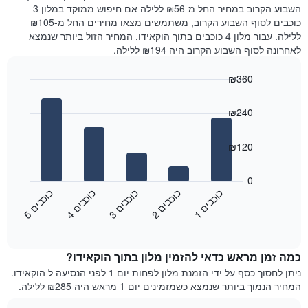
את
שנמצא
השבוע הקרוב במחיר החל מ-₪56 ללילה אם חיפוש ממוקד במלון 3
מחיר
היום
כוכבים לסוף השבוע הקרוב, משתמשים מצאו מחירים החל מ-₪105
הממוצע
בימים
ללילה. עבור מלון 4 כוכבים בתוך הוקאידו, המחיר הזול ביותר שנמצא
של
האחרונים
לאחרונה לסוף השבוע הקרוב היה ₪194 ללילה.
חדר
השלושה,
מקובץ
₪360
לפי
Bar
Chart
דירוג
graphic.
chart
הכוכבים
₪240
with
התרשים
5
מציג
bars.
₪120
1
ציר
התרשים
X
הבא
0
המציג
מציג
כ
ם
כ
ם
כ
ם
כ
ם
כ
ם
קטגוריות
את
3
ו
כ
ב
י
2
ו
כ
ב
י
1
ו
כ
ב
י
5
ו
כ
ב
י
4
ו
כ
ב
י
מלונות
End
המחיר
of
לפי
הממוצע
interactive
מדרגות
לחדר
chart
כוכבים.
כמה זמן מראש כדאי להזמין מלון בתוך הוקאידו?
ללילה
התרשים
הנוכחי,
ניתן לחסוך כסף על ידי הזמנת מלון לפחות יום 1 לפני הנסיעה ל הוקאידו.
כולל
כפי
המחיר הנמוך ביותר שנמצא כשמזמינים יום 1 מראש היה ₪285 ללילה.
1
שנמצא
ציר