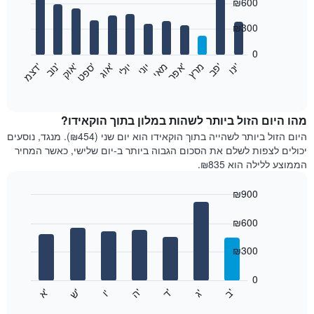
₪600
graphic.
chart
with
12
₪300
bars.
0
התרשים
'
'
מרץ
'
מאי
יוני
יולי
'
'
'
'
'
י
נ
ו
פ
ב​​​​​​​
א
פ
ר
א
ו
ג
ס
פ
ט
א
ו
ק
נ
ו
ב
ד
צ
מ
הבא
End
of
מציג
interactive
את
chart
מחיר
מהו היום הזול ביותר לשהות במלון בתוך הוקאידו?
הממוצע
היום הזול ביותר לשהייה בתוך הוקאידו הוא יום שני (₪454). מנגד, נוסעים
של
יכולים לצפות לשלם את הסכום הגבוה ביותר ב-יום שלישי, כאשר המחיר
חדר
הממוצע ללילה הוא ₪835.
בכל
חודש
₪900
התרשים
Bar
כולל
Chart
graphic.
chart
₪600
1
with
ציר
7
₪300
X
bars.
המציגים
חודשים.
0
התרשים
התרשים
'
'
'
'
'
'
ש
'
א
ה
ד
ב
ג
ו
הבא
End
כולל
of
מציג
interactive