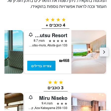
המלונות בהוקאידו. ניתן לשנות את התאריכים בחלק העליון של
העמוד וככה לראות אפשרויות נוספות בהוקאידו.
4 כוכבים
4 כוכבים +
The Westin Rusutsu Resort
5 כוכבים
מצוין 8.7
133 Izumikawa Rusutsu-mura, Abuta-gun, רוסוטסו, יפן
₪468
צפייה בדילים
3 כוכבים
3 כוכבים
Miru Niseko
3 כוכבים
מצוין 9.4
259-133 Aza Kabayama, קוטצ'אן, יפן