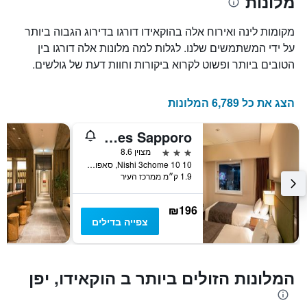
מלונות
הממוצע
את
של
מספר
מקומות לינה ואירוח אלה בהוקאידו דורגו בדירוג הגבוה ביותר
חדר
הימים
במהלך
על ידי המשתמשים שלנו. לגלות למה מלונות אלה דורגו בין
שנותרו
סוף
הטובים ביותר ופשוט לקרוא ביקורות וחוות דעת של גולשים.
עד
השבוע
למועד
זה
השהות
שנמצא
הצג את כל 6,789 המלונות
התרשים
בימים
כולל
האחרונים
1
ibis Styles Sapporo
ציר
3 כוכבים
מצוין 8.6
Y
Nishi 3chome 10 10, סאפורו, יפן
המציג
1.9 ק״מ ממרכז העיר
את
מחיר
הממוצע
₪196
של
צפייה בדילים
חדר
המלונות הזולים ביותר ב הוקאידו, יפן