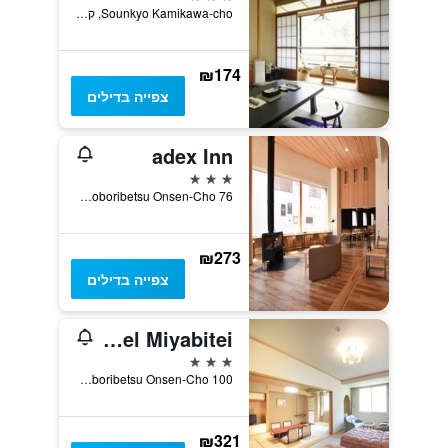
Sounkyo Kamikawa-cho, קמיקאווה (הוקיאדו), יפן
₪174
צפייה בדילים
adex Inn
3 כוכבים
76 Noboribetsu Onsen-Cho, נובוריבטסו, יפן
₪273
צפייה בדילים
Park Hotel Miyabitei
3 כוכבים
100 Noboribetsu Onsen-Cho, נובוריבטסו, יפן
₪321