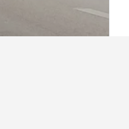
בית
תאילנד
73,743
Central Thailand
280
איפה להתארח בThong Lo
מסוים על ידי לחיצה על שם המלון במ