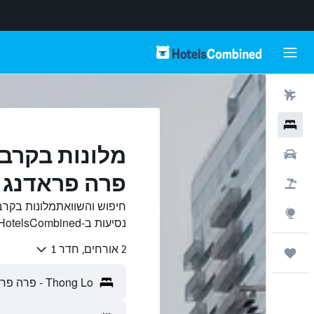
טיסות
מלונות
רכבים
פרה פראדנג
חבילות
Explore
נסיעות ב-HotelsCombined.
2 אורחים, חדר 1
טיולים ונסיעות