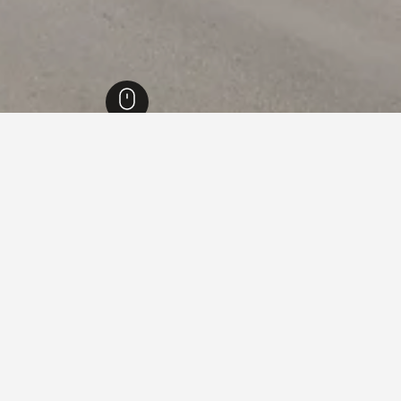
15,
בנגקוק
8,597
Sukhumvit
ווטאנה
Thong Lo
ניתן לגלול מטה אל האזורים ליד Thong Lo שבהם תכננת לבקר ולבצע תקריב כדי למצוא מקומ
פה.