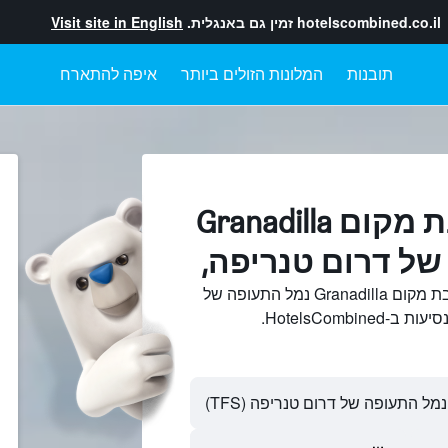
hotelscombined.co.il
זמין גם באנגלית.
Visit site in English
תובנות
המלונות הזולים ביותר
איפה להתארח
מלונות בקרבת מקום Granadilla
של דרום טנריפה,
חיפוש והשוואתמלונות בקרבת מקום Granadilla נמל התעופה של
HotelsCombi.