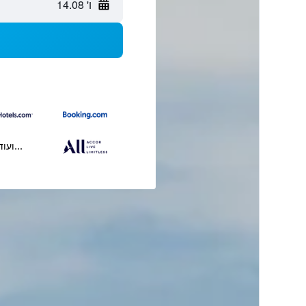
ו' 14.08
...ועוד