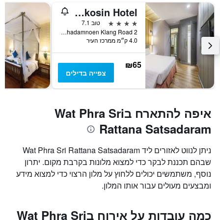
Royal Rattanakosin Hotel
4 כוכבים
טוב 7.1
2 Ratchadamnoen Klang Road, בנגקוק, תאילנד
4.0 ק״מ ממרכז העיר
₪65
צפייה בדילים
איפה להתארח בWat Phra Sri
Rattana Satsadaram
ניתן לנווט לאזורים ליד Wat Phra Sri Rattana Satsadaram
שבהם תכננת לבקר כדי למצוא מלונות בקרבת מקום. יתרון
נוסף, משתמשים יכולים ללחוץ על מלון הרצוי כדי למצוא מידע
ומבצעים מעולים עבור אותו המלון.
כמה עובדות על אירוח בWat Phra Sri