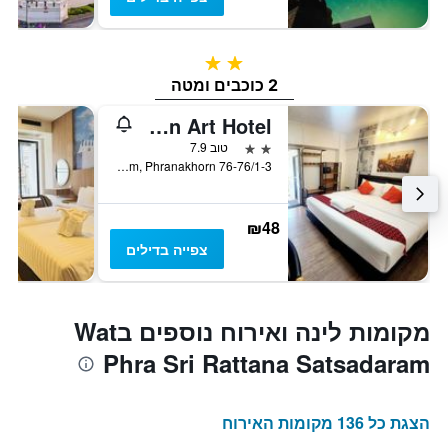
2 כוכבים
2 כוכבים ומטה
Khaosan Art Hotel
2 כוכבים
טוב 7.9
76-76/1-3 Phra-Arthit Rd., Chanasongkhram, Phranakhorn, בנגקוק, תאילנד
₪48
צפייה בדילים
מקומות לינה ואירוח נוספים בWat
Phra Sri Rattana Satsadaram
הצגת כל 136 מקומות האירוח