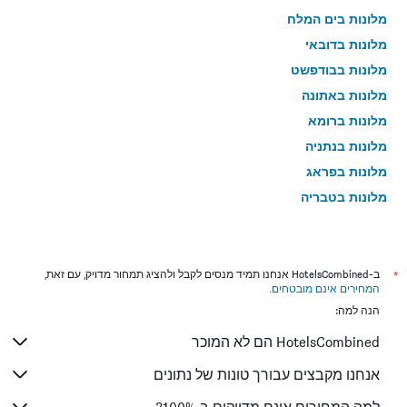
מלונות בים המלח
מלונות בדובאי
מלונות בבודפשט
מלונות באתונה
מלונות ברומא
מלונות בנתניה
מלונות בפראג
מלונות בטבריה
מלונות בטוקיו
מלונות בניו יורק
מלונות בלונדון
*
ב-HotelsCombined אנחנו תמיד מנסים לקבל ולהציג תמחור מדויק, עם זאת,
המחירים אינם מובטחים
.
מלונות בבוקרשט
הנה למה:
מלונות בפאפוס
HotelsCombined הם לא המוכר
מלונות בלימסול
מלונות בפריז
אנחנו מקבצים עבורך טונות של נתונים
מלונות בוינה