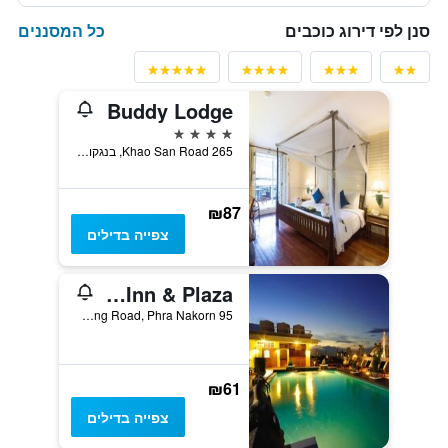
כל המסננים
סנן לפי דירוג כוכבים
Buddy Lodge
4 כוכבים
265 Khao San Road, בנגקוק, תאילנד
₪87
צפייה בדילים
Rambuttri Village Inn & Plaza
95 Soi Ram Buttri, Chakkra Phong Road, Phra Nakorn, בנגקוק, תאילנד
₪61
צפייה בדילים