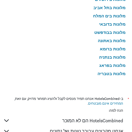
מלונות בתל אביב
מלונות בים המלח
מלונות בדובאי
מלונות בבודפשט
מלונות באתונה
מלונות ברומא
מלונות בנתניה
מלונות בפראג
מלונות בטבריה
מלונות בטוקיו
מלונות בניו יורק
מלונות בלונדון
*
ב-HotelsCombined אנחנו תמיד מנסים לקבל ולהציג תמחור מדויק, עם זאת,
המחירים אינם מובטחים
.
מלונות בבוקרשט
הנה למה:
מלונות בפאפוס
HotelsCombined הם לא המוכר
מלונות בלימסול
מלונות בפריז
אנחנו מקבצים עבורך טונות של נתונים