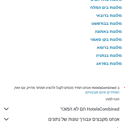
מלונות בים המלח
מלונות בדובאי
מלונות בבודפשט
מלונות באתונה
מלונות בקו סאמוי
מלונות ברומא
מלונות בנתניה
מלונות בפראג
מלונות בטבריה
מלונות בטוקיו
מלונות בניו יורק
*
ב-HotelsCombined אנחנו תמיד מנסים לקבל ולהציג תמחור מדויק, עם זאת,
המחירים אינם מובטחים
.
מלונות בבנגקוק
הנה למה:
מלונות בלונדון
HotelsCombined הם לא המוכר
מלונות בבוקרשט
מלונות בפאפוס
אנחנו מקבצים עבורך טונות של נתונים
מלונות בלימסול