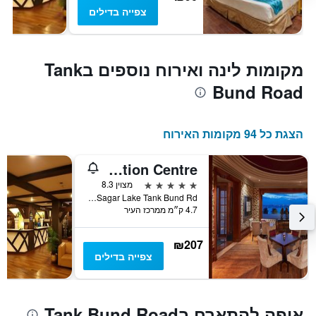
צפייה בדילים
מקומות לינה ואירוח נוספים בTank
Bund Road
הצגת כל 94 מקומות האירוח
Hyderabad Marriott Hotel & Convention Centre
5 כוכבים
מצוין 8.3
Opp. Hussain Sagar Lake Tank Bund Rd, היידרבד, הודו
4.7 ק״מ ממרכז העיר
₪207
צפייה בדילים
איפה להתארח בTank Bund Road