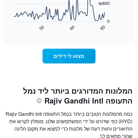
את
₪800
ימי
התרשים
השבוע.
הבא
התרשים
0
מציג
כולל
30
60
90
כיצד
End
1
of
משתנה
interactive
ציר
מחיר
chart
Y
החדר
המציג
ככל
מצאו לי דילים
את
שמתקרב
מחיר
מועד
הממוצע
השהות
של
התרשים
חדר
כולל1
ציר
המלונות המדורגים ביותר ליד נמל
X
התעופה Rajiv Gandhi Intl
המציגים
את
מספר
כמה מהמלונות הטובים ביותר בנמל התעופה Rajiv Gandhi Intl
הימים
(HYD) כפי שדורגו על ידי המשתמשים שלנו. מומלץ לקרוא את
שנותרו
התיאורים וחוות דעת של מלונות כדי למצוא את מקום הלינה
עד
למועד
שהכי מתאים לך.