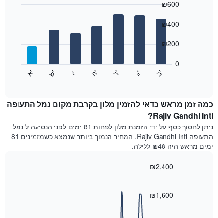
₪600
כולל
1
Bar
Chart
graphic.
ציר
chart
₪400
with
X
7
המציגים
₪200
bars.
חודשים.
התרשים
0
התרשים
כולל
'
'
'
'
'
'
ש
'
א
ה
ד
ב
ג
ו
הבא
End
1
of
מציג
ציר
interactive
את
chart
Y
מחיר
כמה זמן מראש כדאי להזמין מלון בקרבת מקום נמל התעופה
המציגים
הממוצע
Rajiv Gandhi Intl?
את
של
המחיר
ניתן לחסוך כסף על ידי הזמנת מלון לפחות 81 ימים לפני הנסיעה ל נמל
חדר
הממוצע
התעופה Rajiv Gandhi Intl. המחיר הנמוך ביותר שנמצא כשמזמינים 81
לכל
של
ימים מראש היה ₪48 ללילה.
יום
חדר
בשבוע
₪2,400
התרשים
כולל
Line
Chart
graphic.
1
chart
with
₪1,600
ציר
90
X
data
המציגים
points.