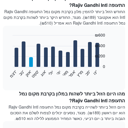
התעופה Rajiv Gandhi Intl?
החודש הזול ביותר להזמין מלון בקרבת מקום נמל התעופה Rajiv Gandhi
Intl הוא אוקטובר (₪189). מנגד, החודש היקר ביותר לשהות בקרבת מקום
נמל התעופה Rajiv Gandhi Intl הוא אפריל (₪510).
₪600
Bar
Chart
₪400
graphic.
chart
with
12
₪200
bars.
0
התרשים
'
'
מרץ
'
מאי
יוני
יולי
'
'
'
'
'
י
נ
ו
פ
ב​​​​​​​
א
פ
ר
א
ו
ג
ס
פ
ט
א
ו
ק
נ
ו
ב
ד
צ
מ
הבא
End
of
מציג
interactive
את
chart
מחיר
מהו היום הזול ביותר לשהות במלון בקרבת מקום נמל
הממוצע
התעופה Rajiv Gandhi Intl?
של
היום הזול ביותר לשהייה בקרבת מקום נמל התעופה Rajiv Gandhi Intl
חדר
הוא יום ראשון (₪189). מנגד, נוסעים יכולים לצפות לשלם את הסכום
בכל
הגבוה ביותר ב-יום רביעי, כאשר המחיר הממוצע ללילה הוא ₪510.
חודש
התרשים