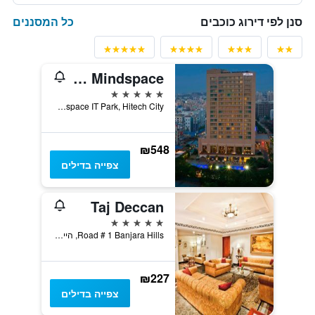
כל המסננים
סנן לפי דירוג כוכבים
The Westin Hyderabad Mindspace
5 כוכבים
Mindspace IT Park, Hitech City, היידרבד, הודו
₪548
צפייה בדילים
Taj Deccan
5 כוכבים
Road # 1 Banjara Hills, היידרבד, הודו
₪227
צפייה בדילים