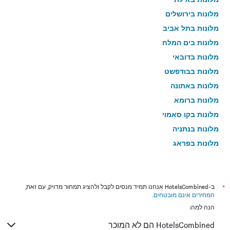
מלונות בירושלים
מלונות בתל אביב
מלונות בים המלח
מלונות בדובאי
מלונות בבודפשט
מלונות באתונה
מלונות ברומא
מלונות בקו סאמוי
מלונות בנתניה
מלונות בפראג
מלונות בטבריה
מלונות בטוקיו
מלונות בניו יורק
*
ב-HotelsCombined אנחנו תמיד מנסים לקבל ולהציג תמחור מדויק, עם זאת,
המחירים אינם מובטחים
.
מלונות בבנגקוק
הנה למה:
מלונות בלונדון
HotelsCombined הם לא המוכר
מלונות בבוקרשט