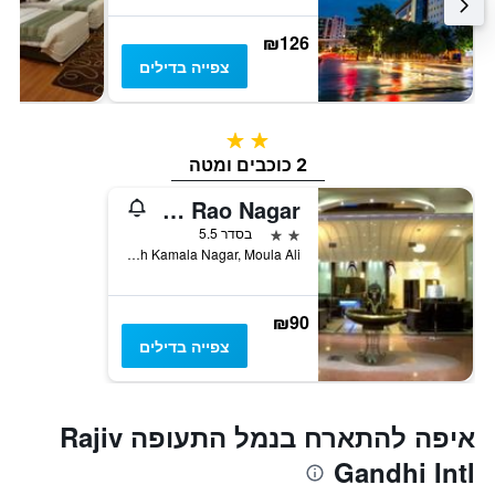
₪126
צפייה בדילים
2 כוכבים
2 כוכבים ומטה
Hotel Swagath Grand As Rao Nagar
2 כוכבים
בסדר 5.5
House No. 1-7-43-220, 221, 236 & 237, Beside Radhika Theatre, Ecil Road, South Kamala Nagar, Moula Ali, היידרבד, הודו
₪90
צפייה בדילים
איפה להתארח בנמל התעופה Rajiv
Gandhi Intl