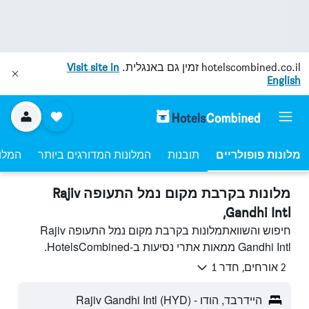
hotelscombined.co.il
זמין גם באנגלית.
Visit site in
English
מלונות פופולריים
תובנות
המלונות המדורגים ביותר
המלונ
מלונות בקרבת מקום נמל התעופה Rajiv
Gandhi Intl,
חיפוש והשוואתמלונות בקרבת מקום נמל התעופה Rajiv
Gandhi Intl ממאות אתרי נסיעות ב-HotelsCombined.
2 אורחים, חדר 1
היידרבד, הודו - Rajiv Gandhi Intl (HYD)