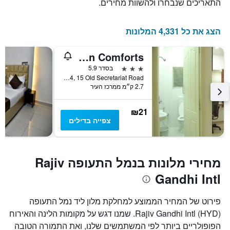
התאריכים שנבחרו ולהשוות מחירים.
הצג את כל 4,331 המלונות
Deccan Comforts
3 כוכבים
בסדר 5.9
No. 5-9-19/14, 15 Old Secretariat Road, היידרבד, הודו
2.7 ק״מ ממרכז העיר
₪21
צפייה בדילים
מחירי מלונות בנמל התעופה Rajiv
Gandhi Intl
פירוט של המחיר הממוצע למחלקת מלון ליד נמל התעופה
Rajiv Gandhi Intl (HYD). שמנו דגש על מקומות הלינה והאירוח
הפופולריים ביותר לפי המשתמשים שלנו, ואת התמורה הטובה