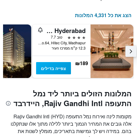
השהות
התרשים
כולל
הצג את כל 4,331 המלונות
1
ציר
Lemon Tree Premier Hitec City Hyderabad
Y
המציג
4 כוכבים
טוב 7.7
את
Plot No.2, Survey No.64, Hitec City, Madhapur, היידרבד, הודו
12.3 ק״מ ממרכז העיר
מחיר
הממוצע
של
₪189
חדר
צפייה בדילים
המלונות הזולים ביותר ליד נמל
התעופה Rajiv Gandhi Intl, היידרבד
מקומות לינה ואירוח נמל התעופה Rajiv Gandhi Intl (HYD)
אלה גובים את המחיר הנמוך ביותר ללילה מתוך אלו שנתקלנו
בהם. במידה ויש לך גמישות בתאריכים, מומלץ לשנות את