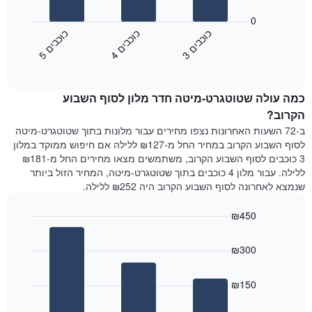
את
התרשים
ימי
הבא
0
השבוע.
מציג
כ
ם
כ
ם
כ
ם
התרשים
את
3
ו
כ
ב
י
4
ו
כ
ב
י
5
ו
כ
ב
י
כולל
End
מחיר
1
of
הממוצע
interactive
ציר
של
chart
Y
כמה עולה שטוטגרט-מיטה חדר מלון לסוף השבוע
חדר
המציג
הלילה
הקרוב?
את
שנמצא
ב-72 השעות האחרונות נצפו מחירים עבור מלונות בתוך שטוטגרט-מיטה
מחיר
היום
לסוף השבוע הקרוב במחיר החל מ-₪127 ללילה אם חיפוש ממוקד במלון
הממוצע
בימים
3 כוכבים לסוף השבוע הקרוב, משתמשים מצאו מחירים החל מ-₪181
של
האחרונים
ללילה. עבור מלון 4 כוכבים בתוך שטוטגרט-מיטה, המחיר הזול ביותר
חדר
השלושה,
שנמצא לאחרונה לסוף השבוע הקרוב היה ₪252 ללילה.
מקובץ
לפי
₪450
דירוג
הכוכבים
Bar
Chart
graphic.
chart
התרשים
₪300
with
מציג
3
1
bars.
ציר
₪150
X
התרשים
המציג