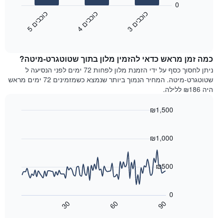
הבא
0
קטגוריות
מציג
כ
ם
כ
ם
כ
ם
מלונות
את
לפי
3
ו
כ
ב
י
4
ו
כ
ב
י
5
ו
כ
ב
י
End
המחיר
מדרגות
of
הממוצע
interactive
כוכבים.
לחדר
chart
התרשים
כמה זמן מראש כדאי להזמין מלון בתוך שטוטגרט-מיטה?
ללילה
כולל
הנוכחי,
ניתן לחסוך כסף על ידי הזמנת מלון לפחות 72 ימים לפני הנסיעה ל
1
כפי
שטוטגרט-מיטה. המחיר הנמוך ביותר שנמצא כשמזמינים 72 ימים מראש
ציר
שנמצא
היה ₪186 ללילה.
Y
בשלושת
המציגים
הימים
את
₪1,500
האחרונים,
מחיר
Line
Chart
לפי
החדר
graphic.
chart
דירוג
with
הממוצע
₪1,000
כוכבים
90
להלילה
התרשים
data
שנמצא
points.
כולל1
בשלושת
₪500
ציר
הימים
X
התרשים
האחרונים
הבא
המציגים
0
מציג
קטגוריות
30
60
90
כיצד
מלונות
End
of
לפי
משתנה