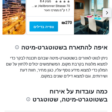
המציג
4 כוכבים
מצוין 8.4
את
Heilbronner Strasse 70, שטוטגרט, באדן-ווירטמברג, גרמניה
1.7 ק״מ ממרכז העיר
מחיר
הממוצע
של
₪270
חדר
צפייה בדילים
איפה להתארח בשטוטגרט-מיטה
ניתן לנווט לאזורים בשטוטגרט-מיטה שבהם תכננת לבקר כדי
למצוא מלונות בקרבת מקום. המשתמשים יכולים ללחוץ על שם
המלון כדי למצוא מידע נוסף עליו, כגון מחיר, חוות דעת
ושירותים, וגם למצוא דילים שונים במקום.
כמה עובדות על אירוח
בשטוטגרט-מיטה, שטוטגרט