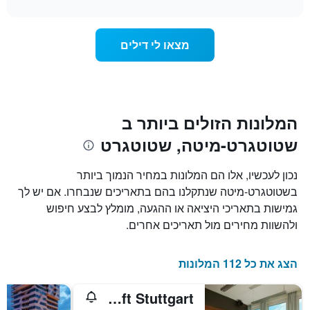
interactive
דירוג
מחיר
chart
החדר
כוכבים.
ככל
התרשים
מצאו לי דילים
כולל
שמתקרב
1
מועד
ציר
השהות
Y
התרשים
כולל1
המציגים
את
ציר
המלונות הזולים ביותר ב
X
המחיר
שטוטגרט-מיטה, שטוטגרט
הממוצע
המציגים
של
את
חדר
מספר
נכון לעכשיו, אלו הם המלונות במחיר הנמוך ביותר
הימים
במהלך
בשטוטגרט-מיטה שנתקלנו בהם בתאריכים שנבחרו. אם יש לך
סוף
שנותרו
גמישות בתאריכי היציאה או ההגעה, מומלץ לבצע חיפוש
עד
השבוע
זה
למועד
ולהשוות מחירים מול תאריכים אחרים.
השהות
שנמצא
בימים
התרשים
כולל
האחרונים
הצג את כל 112 המלונות
1
ציר
Aloft Stuttgart
Y