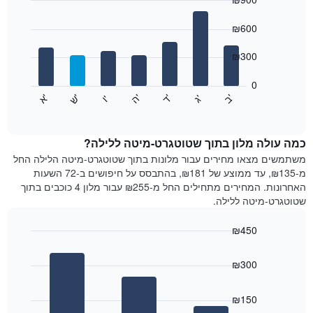
כולל
1
Bar
Chart
graphic.
ציר
chart
₪600
with
X
7
המציגים
₪300
bars.
חודשים.
התרשים
0
התרשים
כולל
'
'
'
'
'
'
ש
'
א
ה
ד
ב
ג
ו
הבא
End
1
of
מציג
ציר
interactive
את
chart
Y
מחיר
כמה עולה מלון בתוך שטוטגרט-מיטה ללילה?
המציגים
הממוצע
משתמשים מצאו מחירים עבור מלונות בתוך שטוטגרט-מיטה הלילה החל
את
של
מ-₪135, עד ממוצע של ₪181, בהתבסס על חיפושים ב-72 השעות
המחיר
חדר
הממוצע
האחרונות. המחירים מתחילים החל מ-₪255 עבור מלון 4 כוכבים בתוך
לכל
של
שטוטגרט-מיטה ללילה.
יום
חדר
בשבוע
₪450
התרשים
Bar
כולל
Chart
graphic.
chart
1
₪300
with
ציר
3
X
bars.
₪150
המציגים