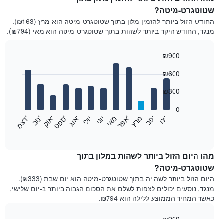
שטוטגרט-מיטה?
החודש הזול ביותר להזמין מלון בתוך שטוטגרט-מיטה הוא מרץ (₪163).
מנגד, החודש היקר ביותר לשהות בתוך שטוטגרט-מיטה הוא מאי (₪794).
₪900
Bar
Chart
₪600
graphic.
chart
with
12
₪300
bars.
0
התרשים
'
'
מרץ
'
מאי
יוני
יולי
'
'
'
'
'
י
נ
ו
פ
ב​​​​​​​
א
פ
ר
א
ו
ג
ס
פ
ט
א
ו
ק
נ
ו
ב
ד
צ
מ
הבא
End
of
מציג
interactive
את
chart
מחיר
מהו היום הזול ביותר לשהות במלון בתוך
הממוצע
שטוטגרט-מיטה?
של
היום הזול ביותר לשהייה בתוך שטוטגרט-מיטה הוא יום שבת (₪333).
חדר
מנגד, נוסעים יכולים לצפות לשלם את הסכום הגבוה ביותר ב-יום שלישי,
בכל
כאשר המחיר הממוצע ללילה הוא ₪794.
חודש
התרשים
₪900