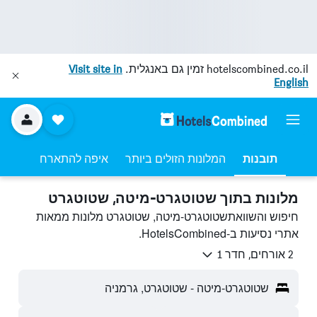
hotelscombined.co.il
זמין גם באנגלית.
Visit site in
English
תובנות
המלונות הזולים ביותר
איפה להתארח
מלונות בתוך שטוטגרט-מיטה, שטוטגרט
חיפוש והשוואתשטוטגרט-מיטה, שטוטגרט מלונות ממאות
אתרי נסיעות ב-HotelsCombined.
2 אורחים, חדר 1
שטוטגרט-מיטה - שטוטגרט, גרמניה