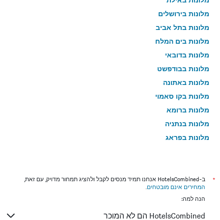
מלונות בירושלים
מלונות בתל אביב
מלונות בים המלח
מלונות בדובאי
מלונות בבודפשט
מלונות באתונה
מלונות בקו סאמוי
מלונות ברומא
מלונות בנתניה
מלונות בפראג
מלונות בטבריה
מלונות בטוקיו
מלונות בניו יורק
*
ב-HotelsCombined אנחנו תמיד מנסים לקבל ולהציג תמחור מדויק, עם זאת,
המחירים אינם מובטחים
.
מלונות בבנגקוק
הנה למה:
מלונות בלונדון
HotelsCombined הם לא המוכר
מלונות בבוקרשט