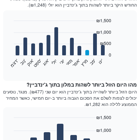
החודש היקר ביותר לשהות בתוך ג'ינדביין הוא יולי (₪1,248).
₪1,500
Bar
Chart
₪1,000
graphic.
chart
with
12
₪500
bars.
0
התרשים
'
'
מרץ
'
מאי
יוני
יולי
'
'
'
'
'
י
נ
ו
פ
ב​​​​​​​
א
פ
ר
א
ו
ג
ס
פ
ט
א
ו
ק
נ
ו
ב
ד
צ
מ
הבא
End
of
מציג
interactive
את
chart
מחיר
מהו היום הזול ביותר לשהות במלון בתוך ג'ינדביין?
הממוצע
היום הזול ביותר לשהייה בתוך ג'ינדביין הוא יום שני (₪477). מנגד, נוסעים
של
יכולים לצפות לשלם את הסכום הגבוה ביותר ב-יום חמישי, כאשר המחיר
חדר
הממוצע ללילה הוא ₪1,282.
בכל
חודש
₪1,500
התרשים
Bar
כולל
Chart
graphic.
chart
₪1,000
1
with
ציר
7