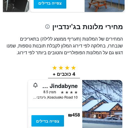
חדר
צפייה בדילים
מחירי מלונות בג'ינדביין
המחירים של המלונות (תעריף ממוצע ללילה) בתאריכים
שנבחרו, בחלוקה לפי דירוג המלון לקבלת תובנות נוספות, שמנו
דגש גם על המלונות הפופולריים והטובים ביותר לפי דירוג.
4 כוכבים
4 כוכבים +
Horizons Lake Jindabyne
4 כוכבים
מצוין 8.5
10 Kosciusko Road, ג'ינדביין, NSW, אוסטרליה
₪458
צפייה בדילים