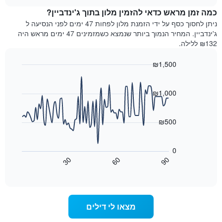
מדרגות
לחדר
chart
כוכבים.
כמה זמן מראש כדאי להזמין מלון בתוך ג'ינדביין?
ללילה
התרשים
הנוכחי,
ניתן לחסוך כסף על ידי הזמנת מלון לפחות 47 ימים לפני הנסיעה ל
כולל
כפי
ג'ינדביין. המחיר הנמוך ביותר שנמצא כשמזמינים 47 ימים מראש היה
1
שנמצא
₪132 ללילה.
ציר
בשלושת
Y
הימים
₪1,500
המציגים
האחרונים,
את
Line
Chart
לפי
graphic.
chart
מחיר
דירוג
with
₪1,000
החדר
כוכבים
90
הממוצע
התרשים
data
להלילה
points.
כולל1
₪500
שנמצא
ציר
בשלושת
X
התרשים
הימים
הבא
המציגים
0
האחרונים
מציג
קטגוריות
30
60
90
כיצד
מלונות
End
of
לפי
משתנה
interactive
דירוג
מחיר
chart
החדר
כוכבים.
ככל
התרשים
מצאו לי דילים
כולל
שמתקרב
1
מועד