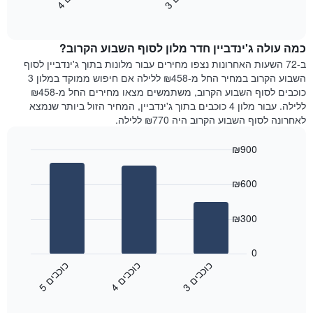
3
ו
כ
ב
י
4
ו
כ
ב
י
כולל
End
מחיר
1
of
הממוצע
interactive
ציר
של
chart
Y
כמה עולה ג'ינדביין חדר מלון לסוף השבוע הקרוב?
חדר
המציג
הלילה
ב-72 השעות האחרונות נצפו מחירים עבור מלונות בתוך ג'ינדביין לסוף
את
שנמצא
השבוע הקרוב במחיר החל מ-₪458 ללילה אם חיפוש ממוקד במלון 3
מחיר
היום
כוכבים לסוף השבוע הקרוב, משתמשים מצאו מחירים החל מ-₪458
הממוצע
בימים
ללילה. עבור מלון 4 כוכבים בתוך ג'ינדביין, המחיר הזול ביותר שנמצא
של
האחרונים
לאחרונה לסוף השבוע הקרוב היה ₪770 ללילה.
חדר
השלושה,
מקובץ
₪900
לפי
Bar
Chart
דירוג
graphic.
chart
הכוכבים
₪600
with
התרשים
3
מציג
bars.
₪300
1
ציר
התרשים
X
הבא
0
המציג
מציג
כ
ם
כ
ם
כ
ם
קטגוריות
את
3
ו
כ
ב
י
4
ו
כ
ב
י
5
ו
כ
ב
י
מלונות
End
המחיר
of
לפי
הממוצע
interactive