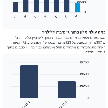
₪500
X
bars.
המציגים
חודשים.
0
התרשים
התרשים
'
'
'
'
'
'
ש
'
א
ה
ב
ד
ג
ו
הבא
End
כולל
of
מציג
interactive
1
את
chart
ציר
מחיר
כמה עולה מלון בתוך ג'ינדביין ללילה?
Y
הממוצע
משתמשים מצאו מחירים עבור מלונות בתוך ג'ינדביין הלילה החל
המציגים
של
מ-₪357, עד ממוצע של ₪923, בהתבסס על חיפושים ב-72 השעות
את
חדר
האחרונות. המחירים מתחילים החל מ-₪693 עבור מלון 4 כוכבים בתוך
המחיר
לכל
ג'ינדביין ללילה.
הממוצע
יום
של
בשבוע
חדר
₪750
התרשים
Bar
כולל
Chart
graphic.
chart
1
₪500
with
ציר
2
X
bars.
₪250
המציגים
את
התרשים
ימי
הבא
0
השבוע.
מציג
כ
ם
כ
ם
התרשים
את