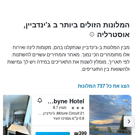
ציר
השהות
Y
התרשים
כולל1
המציגים
את
ציר
המלונות הזולים ביותר ב ג'ינדביין,
X
המחיר
אוסטרליה
הממוצע
המציגים
של
את
חדר
מספר
מבין המלונות ב-ג'ינדביין שנתקלנו בהם, מקומות לינה ואירוח
הימים
במהלך
אלו מתומחרים הכי נמוך. מאחר והמחירים עשויים להשתנות
סוף
שנותרו
לפי תאריך, מומלץ לשנות את התאריכים במידה ויש לך גמישות
עד
השבוע
זה
למועד
ולהשוואת בין התעריפים.
השהות
שנמצא
בימים
התרשים
כולל
האחרונים
הצג את כל 737 המלונות
1
ציר
Lake Jindabyne Hotel
Y
המציג
3 כוכבים
מצוין 8.7
את
21 Mclure Circuit, ג'ינדביין, NSW, אוסטרליה
0.6 ק״מ ממרכז העיר
מחיר
הממוצע
של
₪399