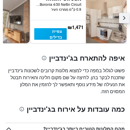
Boronia 4/30 Nettin Circuit, ג'ינדביין, NSW, אוסטרליה
0.9 ק״מ ממרכז העיר
₪1,471
צפייה
בדילים
איפה להתארח בג'ינדביין
פשוט לגלול במפה כדי למצוא מלונות קרובים לשכונות ג'ינדביין
שתכנת לבקר בהן. לחיצה על שם מקום הלינה והאירוח תבטל
את הנעילה של מידע נוסף ותאפשר לך להזמין את המלון
המסוים הזה.
כמה עובדות על אירוח בג'ינדביין
מהם המלונות הטובים ביותר בג'ינדביין?