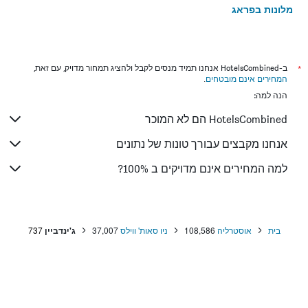
מלונות בפראג
מלונות בטבריה
מלונות בטוקיו
מלונות בניו יורק
*
ב-HotelsCombined אנחנו תמיד מנסים לקבל ולהציג תמחור מדויק, עם זאת,
המחירים אינם מובטחים
.
מלונות בבנגקוק
הנה למה:
מלונות בלונדון
HotelsCombined הם לא המוכר
מלונות בבוקרשט
מלונות בפאפוס
אנחנו מקבצים עבורך טונות של נתונים
מלונות בלימסול
למה המחירים אינם מדויקים ב 100%?
מלונות בפאטונג
מלונות בפריז
מלונות בוינה
בית
אוסטרליה
108,586
ניו סאות' ווילס
37,007
ג'ינדביין
737
מלונות בטביליסי
מלונות באיה נאפה
מלונות בבאטומי
מלונות בפאטאיה