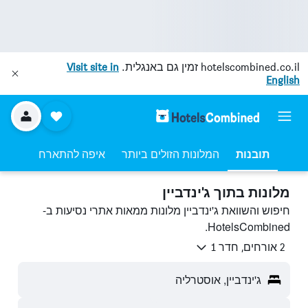
hotelscombined.co.il
זמין גם באנגלית.
Visit site in
English
תובנות
המלונות הזולים ביותר
איפה להתארח
מלונות בתוך ג'ינדביין
חיפוש והשוואת ג'ינדביין מלונות ממאות אתרי נסיעות ב-
HotelsCombined.
2 אורחים, חדר 1
ג'ינדביין, אוסטרליה