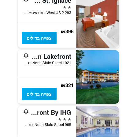
Super 8 by Wyndham St. Ignace
2 כוכבים
293 West US 2, סנט איגנאייס, MI, ארצות הברית
₪396
צפייה בדילים
Quality Inn Lakefront
1021 North State Street, סנט איגנאייס, MI, ארצות הברית
₪321
צפייה בדילים
Holiday Inn Express St. Ignace-Lake Front By IHG
3 כוכבים
965 North State Street, סנט איגנאייס, MI, ארצות הברית