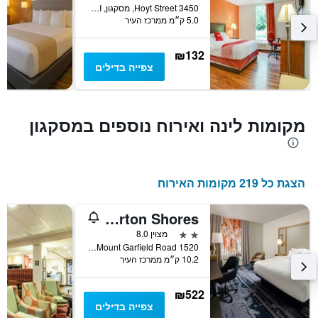
3450 Hoyt Street, מסקגון, MI, ארצות הברית
המציג
5.0 ק״מ ממרכז העיר
את
מחיר
הממוצע
₪132
של
צפייה בדילים
חדר
מקומות לינה ואירוח נוספים במסקגון
הצגת כל 219 מקומות האירוח
Fairfield Inn & Suites by Marriott Muskegon Norton Shores
2 כוכבים
מצוין 8.0
1520 East Mount Garfield Road, מסקגון, MI, ארצות הברית
10.2 ק״מ ממרכז העיר
₪522
צפייה בדילים