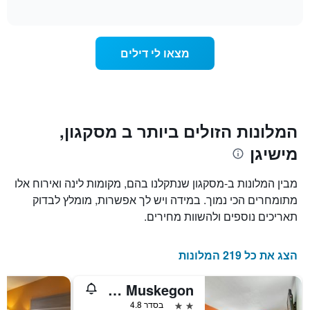
of
כולל
משתנה
interactive
1
מחיר
chart
ציר
החדר
Y
ככל
מצאו לי דילים
המציג
שמתקרב
את
מועד
מחיר
השהות
הממוצע
התרשים
של
כולל1
חדר
ציר
המלונות הזולים ביותר ב מסקגון,
X
מישיגן
המציגים
את
מספר
מבין המלונות ב-מסקגון שנתקלנו בהם, מקומות לינה ואירוח אלו
הימים
מתומחרים הכי נמוך. במידה ויש לך אפשרות, מומלץ לבדוק
שנותרו
תאריכים נוספים ולהשוות מחירים.
עד
למועד
השהות
הצג את כל 219 המלונות
התרשים
כולל
1
OYO Hotel Mona Lake Muskegon
ציר
2 כוכבים
בסדר 4.8
Y