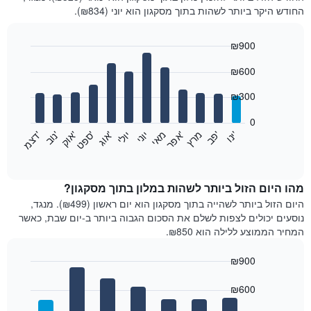
החודש היקר ביותר לשהות בתוך מסקגון הוא יוני (₪834).
₪900
Bar
Chart
₪600
graphic.
chart
with
12
₪300
bars.
0
התרשים
'
'
מרץ
'
מאי
יוני
יולי
'
'
'
'
'
י
נ
ו
פ
ב​​​​​​​
א
פ
ר
א
ו
ג
ס
פ
ט
א
ו
ק
נ
ו
ב
ד
צ
מ
הבא
End
of
מציג
interactive
את
chart
מחיר
מהו היום הזול ביותר לשהות במלון בתוך מסקגון?
הממוצע
היום הזול ביותר לשהייה בתוך מסקגון הוא יום ראשון (₪499). מנגד,
של
נוסעים יכולים לצפות לשלם את הסכום הגבוה ביותר ב-יום שבת, כאשר
חדר
המחיר הממוצע ללילה הוא ₪850.
בכל
חודש
₪900
התרשים
Bar
כולל
Chart
graphic.
chart
₪600
1
with
ציר
7