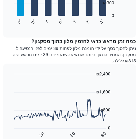
₪300
X
bars.
המציגים
חודשים.
0
התרשים
התרשים
'
'
'
'
'
'
ש
'
א
ה
ד
ב
ג
ו
הבא
End
כולל
of
מציג
interactive
1
את
chart
ציר
מחיר
כמה זמן מראש כדאי להזמין מלון בתוך מסקגון?
Y
הממוצע
ניתן לחסוך כסף על ידי הזמנת מלון לפחות 39 ימים לפני הנסיעה ל
המציגים
של
מסקגון. המחיר הנמוך ביותר שנמצא כשמזמינים 39 ימים מראש היה
את
חדר
₪315 ללילה.
המחיר
לכל
הממוצע
יום
₪2,400
של
בשבוע
חדר
Line
התרשים
Chart
graphic.
chart
כולל
with
₪1,600
1
90
ציר
data
X
points.
₪800
המציגים
את
התרשים
ימי
הבא
0
השבוע.
מציג
30
60
90
התרשים
כיצד
End