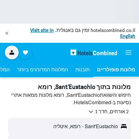
hotelscombined.co.il
זמין גם באנגלית.
Visit site in
English
מלונות פופולריים
תובנות
המלונות המדורגים ביותר
המלונ
מלונות בתוך Sant'Eustachio, רומא
חיפוש והשוואתSant'Eustachio, רומא מלונות ממאות אתרי
נסיעות ב-HotelsCombined.
2 אורחים, חדר 1
Sant'Eustachio - רומא, איטליה