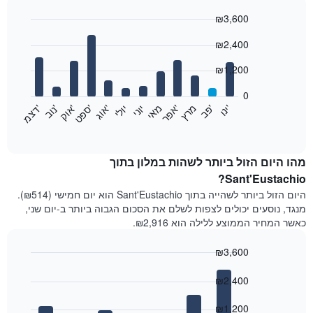
₪3,600
Bar
Chart
₪2,400
graphic.
chart
with
12
₪1,200
bars.
0
התרשים
'
'
מרץ
'
מאי
יוני
יולי
'
'
'
'
'
י
נ
ו
פ
ב​​​​​​​
א
פ
ר
א
ו
ג
ס
פ
ט
א
ו
ק
נ
ו
ב
ד
צ
מ
הבא
End
of
מציג
interactive
את
chart
מחיר
מהו היום הזול ביותר לשהות במלון בתוך
הממוצע
Sant'Eustachio?
של
היום הזול ביותר לשהייה בתוך Sant'Eustachio הוא יום חמישי (₪514).
חדר
מנגד, נוסעים יכולים לצפות לשלם את הסכום הגבוה ביותר ב-יום שני,
בכל
כאשר המחיר הממוצע ללילה הוא ₪2,916.
חודש
התרשים
₪3,600
כולל
1
Bar
Chart
graphic.
ציר
chart
₪2,400
with
X
7
המציגים
₪1,200
bars.