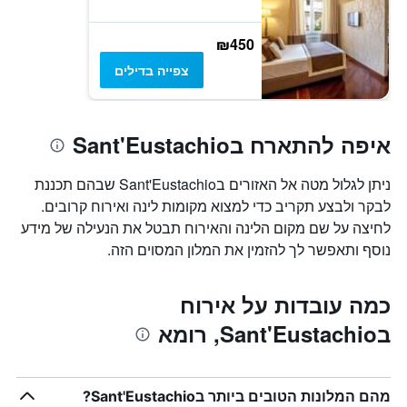
₪450
צפייה בדילים
איפה להתארח בSant'Eustachio
ניתן לגלול מטה אל האזורים בSant'Eustachio שבהם תכננת
לבקר ולבצע תקריב כדי למצוא מקומות לינה ואירוח קרובים.
לחיצה על שם מקום הלינה והאירוח תבטל את הנעילה של מידע
נוסף ותאפשר לך להזמין את המלון המסוים הזה.
כמה עובדות על אירוח
בSant'Eustachio, רומא
מהם המלונות הטובים ביותר בSant'Eustachio?