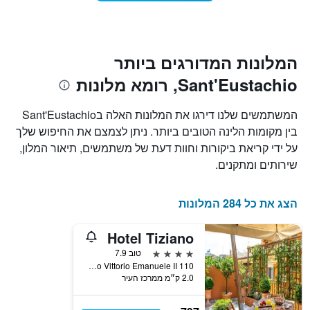
1
מועד
ציר
השהות
Y
התרשים
כולל1
המציגים
את
ציר
המלונות המדורגים ביותר
X
המחיר
Sant'Eustachio, רומא מלונות
הממוצע
המציגים
של
את
חדר
מספר
המשתמשים שלנו דירגו את המלונות האלה בSant'Eustachio
הימים
במהלך
בין מקומות הלינה הטובים ביותר. ניתן לצמצם את החיפוש שלך
סוף
שנותרו
על ידי קריאת ביקורות וחוות דעת של משתמשים, תיאור המלון,
עד
השבוע
זה
למועד
שירותים ומתקנים.
השהות
שנמצא
בימים
התרשים
כולל
האחרונים
הצג את כל 284 המלונות
1
ציר
Hotel Tiziano
Y
המציג
4 כוכבים
טוב 7.9
את
Corso Vittorio Emanuele II 110, רומא, איטליה
2.0 ק״מ ממרכז העיר
מחיר
הממוצע
של