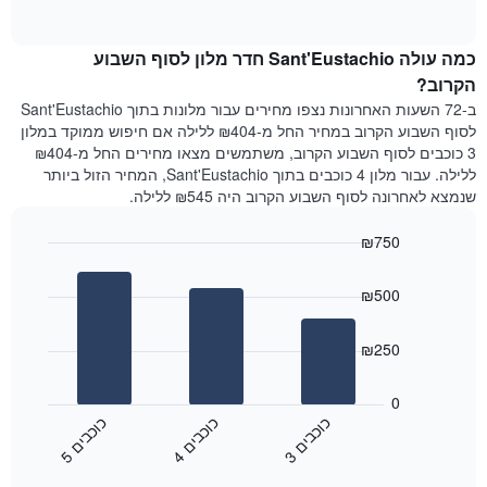
1
of
הממוצע
interactive
ציר
של
chart
Y
כמה עולה Sant'Eustachio חדר מלון לסוף השבוע
חדר
המציג
הלילה
הקרוב?
את
שנמצא
ב-72 השעות האחרונות נצפו מחירים עבור מלונות בתוך Sant'Eustachio
מחיר
היום
לסוף השבוע הקרוב במחיר החל מ-₪404 ללילה אם חיפוש ממוקד במלון
הממוצע
בימים
3 כוכבים לסוף השבוע הקרוב, משתמשים מצאו מחירים החל מ-₪404
של
האחרונים
ללילה. עבור מלון 4 כוכבים בתוך Sant'Eustachio, המחיר הזול ביותר
חדר
השלושה,
שנמצא לאחרונה לסוף השבוע הקרוב היה ₪545 ללילה.
מקובץ
לפי
₪750
דירוג
הכוכבים
Bar
Chart
graphic.
chart
התרשים
₪500
with
מציג
3
1
bars.
ציר
₪250
X
התרשים
המציג
הבא
0
קטגוריות
מציג
כ
ם
כ
ם
כ
ם
מלונות
את
לפי
3
ו
כ
ב
י
4
ו
כ
ב
י
5
ו
כ
ב
י
End
המחיר
מדרגות
of
הממוצע
interactive