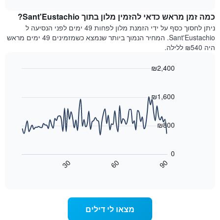
כוכבים.
לחדר
chart
התרשים
כמה זמן מראש כדאי להזמין מלון בתוך Sant'Eustachio?
ללילה
כולל
הנוכחי,
ניתן לחסוך כסף על ידי הזמנת מלון לפחות 49 ימים לפני הנסיעה ל
1
כפי
Sant'Eustachio. המחיר הנמוך ביותר שנמצא כשמזמינים 49 ימים מראש
ציר
שנמצא
היה ₪540 ללילה.
Y
בשלושת
המציגים
הימים
את
₪2,400
האחרונים,
מחיר
Line
Chart
לפי
החדר
graphic.
chart
דירוג
with
הממוצע
₪1,600
כוכבים
90
להלילה
התרשים
data
שנמצא
points.
כולל1
בשלושת
₪800
ציר
הימים
X
התרשים
האחרונים
הבא
המציגים
0
מציג
קטגוריות
30
60
90
כיצד
מלונות
End
of
לפי
משתנה
interactive
דירוג
מחיר
chart
החדר
כוכבים.
ככל
התרשים
מצאו לי דילים
כולל
שמתקרב