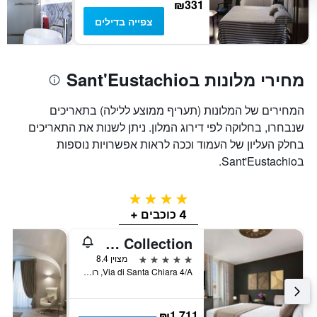
₪331
צפייה בדילים
מחירי מלונות בSant'Eustachio
המחירים של המלונות (תעריף ממוצע ללילה) בתאריכים
שנבחרו, בחלוקה לפי דירוג המלון. ניתן לשנות את התאריכים
בחלק העליון של העמוד וככה לראות אפשרויות נוספות
בSant'Eustachio.
4 כוכבים
4 כוכבים +
The Pantheon Iconic Rome Hotel, Autograph Collection
5 כוכבים
מצוין 8.4
Via di Santa Chiara 4/A, רומא, איטליה
₪1,711