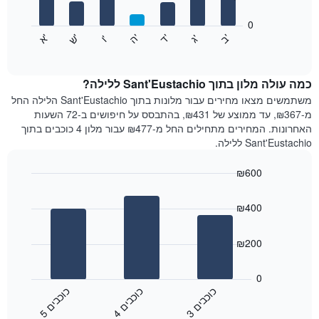
חודשים.
התרשים
0
התרשים
כולל
'
'
'
'
'
'
ש
'
א
ה
ב
ד
ג
ו
הבא
End
1
of
מציג
ציר
interactive
את
chart
Y
מחיר
כמה עולה מלון בתוך Sant'Eustachio ללילה?
המציגים
הממוצע
משתמשים מצאו מחירים עבור מלונות בתוך Sant'Eustachio הלילה החל
את
של
מ-₪367, עד ממוצע של ₪431, בהתבסס על חיפושים ב-72 השעות
המחיר
חדר
הממוצע
האחרונות. המחירים מתחילים החל מ-₪477 עבור מלון 4 כוכבים בתוך
לכל
של
Sant'Eustachio ללילה.
יום
חדר
בשבוע
₪600
התרשים
Bar
כולל
Chart
graphic.
chart
1
₪400
with
ציר
3
X
bars.
₪200
המציגים
את
התרשים
ימי
הבא
0
השבוע.
מציג
כ
ם
כ
ם
כ
ם
התרשים
את
3
ו
כ
ב
י
4
ו
כ
ב
י
5
ו
כ
ב
י
כולל
End
מחיר