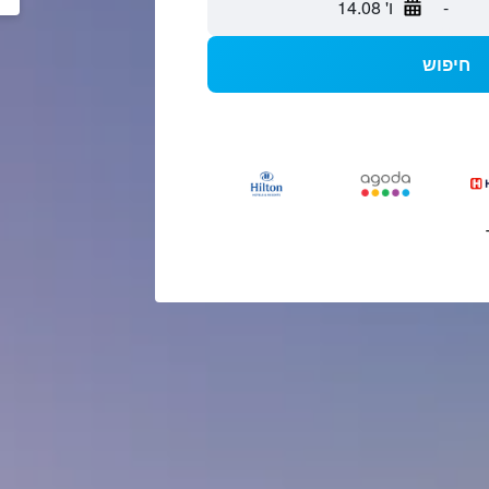
-
ו' 14.08
חיפוש