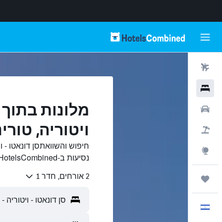
טיסות
מלונות
מלונות בתוך ס
רכבים
ויטוריה, טורינ
חבילות
חיפוש והשוואתסן דונאטו - ו
Explore
נסיעות ב-HotelsCombined.
2 אורחים, חדר 1
טיולים ונסיעות
עִבְרִית