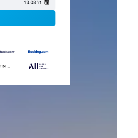
ה' 13.08
...ועוד