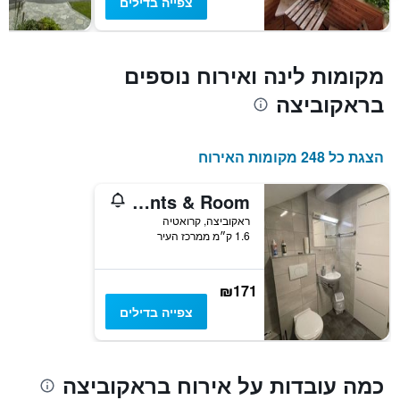
צפייה בדילים
את
מחיר
החדר
הממוצע
מקומות לינה ואירוח נוספים
להלילה
בראקוביצה
שנמצא
בשלושת
הימים
האחרונים
הצגת כל 248 מקומות האירוח
Vip Apartments & Room
ראקוביצה, קרואטיה
1.6 ק״מ ממרכז העיר
₪171
צפייה בדילים
כמה עובדות על אירוח בראקוביצה