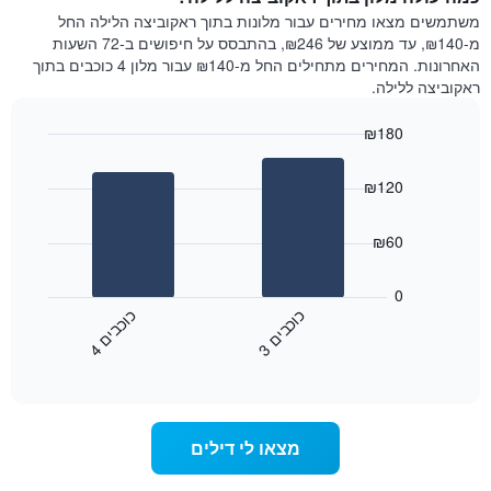
משתמשים מצאו מחירים עבור מלונות בתוך ראקוביצה הלילה החל
מ-₪140, עד ממוצע של ₪246, בהתבסס על חיפושים ב-72 השעות
האחרונות. המחירים מתחילים החל מ-₪140 עבור מלון 4 כוכבים בתוך
ראקוביצה ללילה.
₪180
Bar
Chart
graphic.
chart
₪120
with
2
bars.
₪60
התרשים
הבא
0
מציג
כ
ם
כ
ם
את
3
ו
כ
ב
י
4
ו
כ
ב
י
End
מחיר
of
הממוצע
interactive
של
chart
חדר
הלילה
מצאו לי דילים
שנמצא
היום