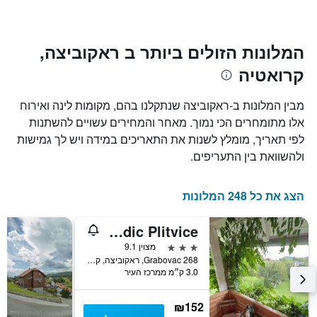
בימים
האחרונים
השלושה,
מקובץ
המלונות הזולים ביותר ב ראקוביצה,
לפי
קרואטיה
דירוג
הכוכבים
התרשים
מבין המלונות ב-ראקוביצה שנתקלנו בהם, מקומות לינה ואירוח
מציג
אלו מתומחרים הכי נמוך. מאחר והמחירים עשויים להשתנות
1
לפי תאריך, מומלץ לשנות את התאריכים במידה ויש לך גמישות
ציר
X
ולהשוואת בין התעריפים.
המציג
קטגוריות
מלונות
הצג את כל 248 המלונות
לפי
מדרגות
Rakovica/House Magdic Plitvice
כוכבים.
3 כוכבים
מצוין 9.1
התרשים
268 Grabovac, ראקוביצה, קרואטיה
כולל
3.0 ק״מ ממרכז העיר
1
ציר
Y
₪152
המציגים