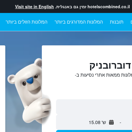
hotelscombined.co.il
זמין גם באנגלית.
Visit site in English
תובנות
המלונות המדורגים ביותר
המלונות הזולים ביותר
דוברובניק
לונות ממאות אתרי נסיעות ב-
-
ש' 15.08