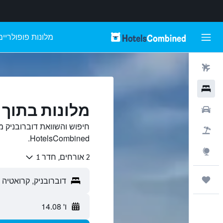
מלונות פופולריים
טיסות
מלונות
מלונות בתוך 
רכבים
חיפוש והשוואת דוברובניק מ
חבילות
HotelsCombined.
Explore
2 אורחים, חדר 1
טיולים ונסיעות
ו' 14.08