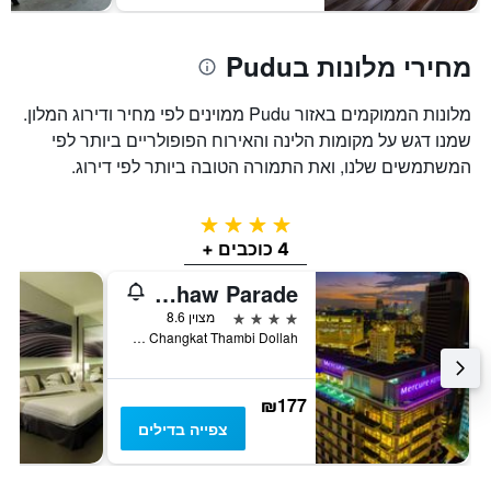
מחירי מלונות בPudu
מלונות הממוקמים באזור Pudu ממוינים לפי מחיר ודירוג המלון.
שמנו דגש על מקומות הלינה והאירוח הפופולריים ביותר לפי
המשתמשים שלנו, ואת התמורה הטובה ביותר לפי דירוג.
4 כוכבים
4 כוכבים +
Mercure Kuala Lumpur Shaw Parade
4 כוכבים
מצוין 8.6
No. 152, Jalan Changkat Thambi Dollah, קואלה לומפור, מלזיה
₪177
צפייה בדילים