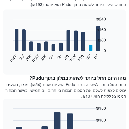
החודש היקר ביותר לשהות בתוך Pudu הוא ינואר (₪193).
₪240
Bar
Chart
₪160
graphic.
chart
with
12
₪80
bars.
0
התרשים
'
'
מרץ
'
מאי
יוני
יולי
'
'
'
'
'
י
נ
ו
פ
ב​​​​​​​
א
פ
ר
א
ו
ג
ס
פ
ט
א
ו
ק
נ
ו
ב
ד
צ
מ
הבא
End
of
מציג
interactive
את
chart
מחיר
מהו היום הזול ביותר לשהות במלון בתוך Pudu?
הממוצע
היום הזול ביותר לשהייה בתוך Pudu הוא יום שבת (₪54). מנגד, נוסעים
של
יכולים לצפות לשלם את הסכום הגבוה ביותר ב-יום חמישי, כאשר המחיר
חדר
הממוצע ללילה הוא ₪137.
בכל
חודש
₪150
התרשים
Bar
כולל
Chart
graphic.
chart
₪100
1
with
ציר
7