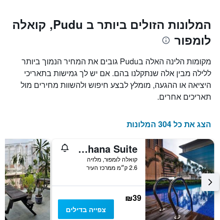
התרשים
Y
כולל1
המציגים
ציר
המלונות הזולים ביותר ב Pudu, קואלה
את
X
המחיר
לומפור
המציגים
הממוצע
את
של
מספר
מקומות הלינה האלה בPudu גובים את המחיר הנמוך ביותר
חדר
הימים
במהלך
ללילה מבין אלה שנתקלנו בהם. אם יש לך גמישות בתאריכי
שנותרו
סוף
היציאה או ההגעה, מומלץ לבצע חיפוש ולהשוות מחירים מול
עד
השבוע
למועד
תאריכים אחרים.
זה
השהות
שנמצא
התרשים
בימים
כולל
הצג את כל 304 המלונות
האחרונים
1
ציר
The Ohana Suite
Y
המציג
קואלה לומפור, מלזיה
2.6 ק״מ ממרכז העיר
את
מחיר
הממוצע
של
₪39
חדר
צפייה בדילים