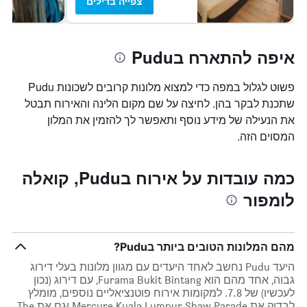
צפייה בדילים
איפה להתארח בPudu
פשוט לגלול במפה כדי למצוא מלונות קרובים לשכונות Pudu
שתכנת לבקר בהן. לחיצה על שם מקום הלינה והאירוח תבטל
את הנעילה של מידע נוסף ותאפשר לך להזמין את המלון
המסוים הזה.
כמה עובדות על אירוח בPudu, קואלה
לומפור
מהם המלונות הטובים ביותר בPudu?
היעד Pudu נחשב לאחד היעדים עם מגוון מלונות בעלי דירוג
גבוה, אחד מהם הוא Furama Bukit Bintang, עם דירוג (נכון
לעכשיו) של 7.8. למקומות אירוח פוטנציאליים נוספים, מומלץ
לבדוק את Mercure Kuala Lumpur Shaw Parade וגם את The