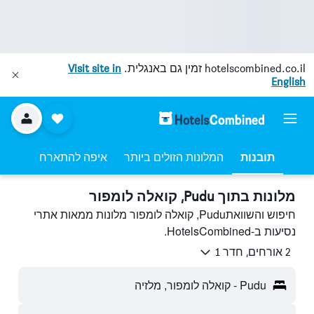
hotelscombined.co.il
זמין גם באנגלית.
Visit site in
English
תובנות
המלונות הזולים ביותר
איפה להתארח
מלונות בתוך Pudu, קואלה לומפור
חיפוש והשוואתPudu, קואלה לומפור מלונות ממאות אתרי
נסיעות ב-HotelsCombined.
2 אורחים, חדר 1
Pudu - קואלה לומפור, מלזיה