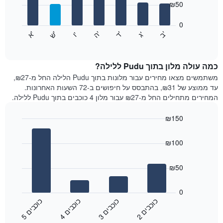
₪50
X
bars.
המציגים
חודשים.
0
התרשים
התרשים
'
'
'
'
'
'
ש
'
א
ה
ד
ב
ג
ו
הבא
End
כולל
of
מציג
interactive
1
את
chart
ציר
מחיר
כמה עולה מלון בתוך Pudu ללילה?
Y
הממוצע
משתמשים מצאו מחירים עבור מלונות בתוך Pudu הלילה החל מ-₪27,
המציגים
של
עד ממוצע של ₪31, בהתבסס על חיפושים ב-72 השעות האחרונות.
את
חדר
המחירים מתחילים החל מ-₪27 עבור מלון 4 כוכבים בתוך Pudu ללילה.
המחיר
לכל
הממוצע
יום
₪150
של
בשבוע
חדר
Bar
התרשים
Chart
graphic.
chart
כולל
₪100
with
1
4
ציר
bars.
₪50
X
המציגים
התרשים
את
הבא
0
ימי
מציג
כ
ם
כ
ם
כ
ם
כ
ם
השבוע.
את
2
ו
כ
ב
י
3
ו
כ
ב
י
4
ו
כ
ב
י
5
ו
כ
ב
י
התרשים
End
מחיר