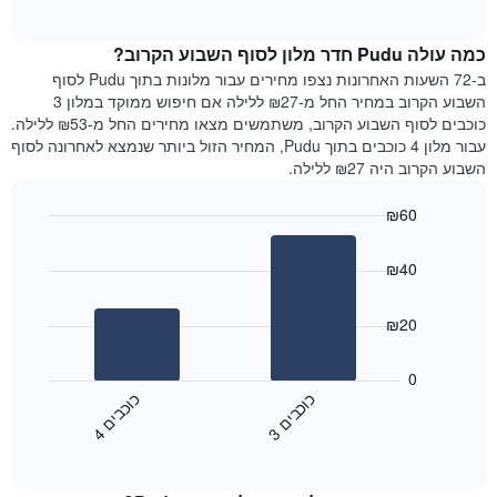
of
כולל
הממוצע
interactive
1
של
chart
ציר
כמה עולה Pudu חדר מלון לסוף השבוע הקרוב?
חדר
Y
הלילה
ב-72 השעות האחרונות נצפו מחירים עבור מלונות בתוך Pudu לסוף
המציג
שנמצא
השבוע הקרוב במחיר החל מ-₪27 ללילה אם חיפוש ממוקד במלון 3
את
היום
כוכבים לסוף השבוע הקרוב, משתמשים מצאו מחירים החל מ-₪53 ללילה.
מחיר
בימים
עבור מלון 4 כוכבים בתוך Pudu, המחיר הזול ביותר שנמצא לאחרונה לסוף
הממוצע
האחרונים
השבוע הקרוב היה ₪27 ללילה.
של
השלושה,
חדר
מקובץ
₪60
לפי
Bar
Chart
דירוג
graphic.
chart
הכוכבים
₪40
with
התרשים
2
מציג
bars.
₪20
1
ציר
התרשים
X
הבא
0
המציג
מציג
כ
ם
כ
ם
קטגוריות
את
3
ו
כ
ב
י
4
ו
כ
ב
י
מלונות
End
המחיר
of
לפי
הממוצע
interactive
מדרגות
לחדר
chart
כוכבים.