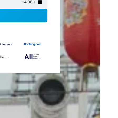
ו' 14.08
...ועוד