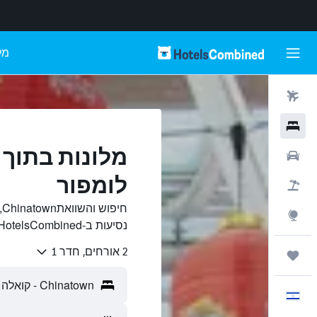
מל
טיסות
מלונות
רכבים
לומפור
חבילות
ח
Explore
נסיעות ב-HotelsCombined.
2 אורחים, חדר 1
טיולים ונסיעות
עִבְרִית