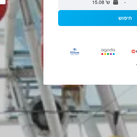
-
ש' 15.08
חיפוש