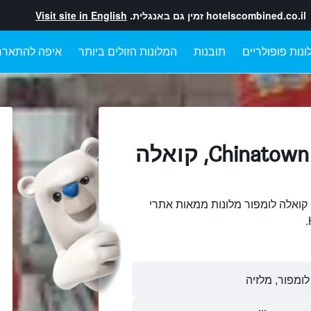
hotelscombined.co.il
זמין גם באנגלית.
Visit site in English
ונות פופולריים
תובנות
המלונות הזולים ביותר
איפה להתארח
מלונות בתוך Chinatown, קואלה
יפוש והשוואתChinatown, קואלה לומפור מלונות ממאות אתרי