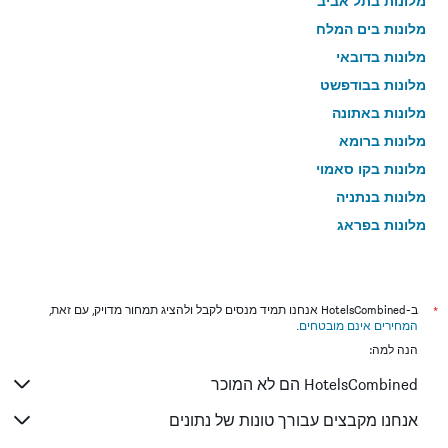
מלונות בתל אביב
מלונות בים המלח
מלונות בדובאי
מלונות בבודפשט
מלונות באתונה
מלונות ברומא
מלונות בקו סאמוי
מלונות בנתניה
מלונות בפראג
מלונות בטבריה
מלונות בטוקיו
מלונות בניו יורק
*
ב-HotelsCombined אנחנו תמיד מנסים לקבל ולהציג תמחור מדויק, עם זאת,
המחירים אינם מובטחים
.
מלונות בבנגקוק
הנה למה:
מלונות בלונדון
HotelsCombined הם לא המוכר
מלונות בבוקרשט
מלונות בפאפוס
אנחנו מקבצים עבורך טונות של נתונים