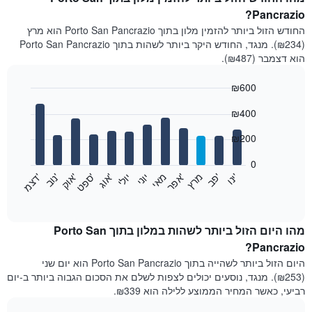
Pancrazio?
החודש הזול ביותר להזמין מלון בתוך Porto San Pancrazio הוא מרץ
(₪234). מנגד, החודש היקר ביותר לשהות בתוך Porto San Pancrazio
הוא דצמבר (₪487).
₪600
Bar
Chart
₪400
graphic.
chart
with
12
₪200
bars.
0
התרשים
'
'
מרץ
'
מאי
יוני
יולי
'
'
'
'
'
י
נ
ו
פ
ב​​​​​​​
א
פ
ר
א
ו
ג
ס
פ
ט
א
ו
ק
נ
ו
ב
ד
צ
מ
הבא
End
of
מציג
interactive
את
chart
מחיר
מהו היום הזול ביותר לשהות במלון בתוך Porto San
הממוצע
Pancrazio?
של
היום הזול ביותר לשהייה בתוך Porto San Pancrazio הוא יום שני
חדר
(₪253). מנגד, נוסעים יכולים לצפות לשלם את הסכום הגבוה ביותר ב-יום
בכל
רביעי, כאשר המחיר הממוצע ללילה הוא ₪339.
חודש
התרשים