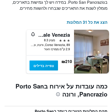
בPorto San Pancrazio. במידה ויש לך גמישות בתאריכים,
את
מומלץ לשנות את התאריכים שנבחרו ולהשוות מחירים.
ימי
השבוע.
התרשים
הצג את כל 31 המלונות
כולל
1
ציר
Residence Viale Venezia
Y
3 כוכבים
מצוין 8.3
המציג
Corso Venezia, 89, ורונה, ונטו, איטליה
את
2.9 ק״מ ממרכז העיר
מחיר
הממוצע
של
₪210
חדר
צפייה בדילים
כמה עובדות על אירוח בPorto San
Pancrazio, ורונה
מהם המלונות הטובים ביותר בPorto San