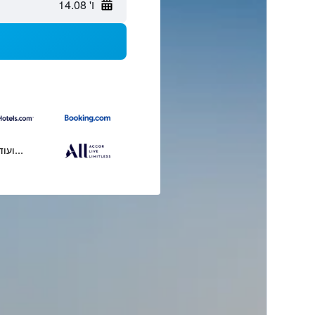
ו' 14.08
...ועוד