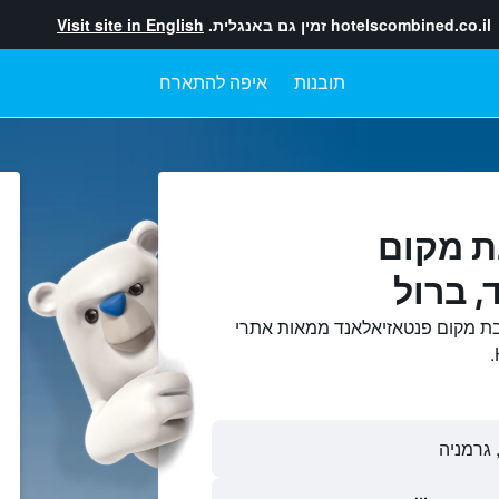
hotelscombined.co.il
זמין גם באנגלית.
Visit site in English
תובנות
איפה להתארח
ת מקום
 ברול
בת מקום פנטאזיאלאנד ממאות אתרי