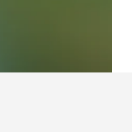
בית
גרמניה
303,533
צפון ריין-וסטפאליה
20
תובנות עבור מלונ
ניתן להשתמש בטיפים שלנו המבוססים על נתוני HotelsCombined כדי למצוא את המלון הבא שלך בק