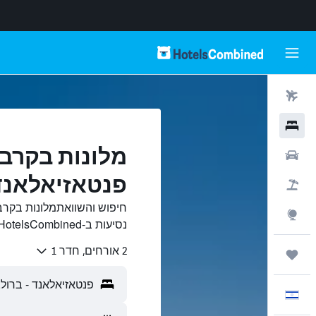
טיסות
מלונות
מלונות בקרב
רכבים
פנטאזיאלאנד,
חבילות
חיפוש והשוואתמלונות בקר
Explore
נסיעות ב-HotelsCombined.
2 אורחים, חדר 1
טיולים ונסיעות
עִבְרִית