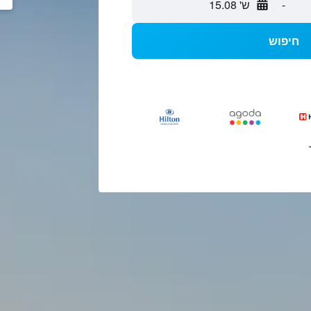
-
ש' 15.08
חיפוש