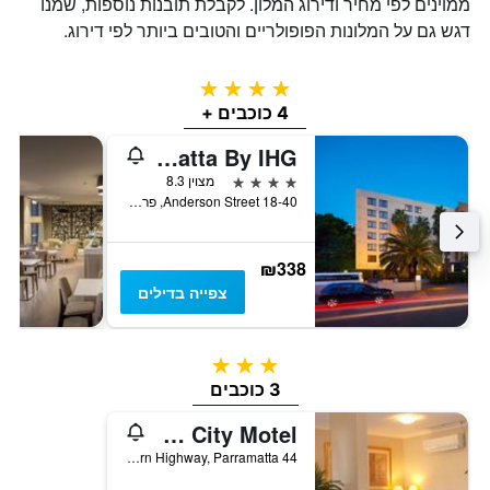
ממוינים לפי מחיר ודירוג המלון. לקבלת תובנות נוספות, שמנו
דגש גם על המלונות הפופולריים והטובים ביותר לפי דירוג.
4 כוכבים
4 כוכבים +
Holiday Inn Parramatta By IHG
4 כוכבים
מצוין 8.3
18-40 Anderson Street, פרמאטה, NSW, אוסטרליה
₪338
צפייה בדילים
3 כוכבים
3 כוכבים
Parramatta City Motel
44 Great Western Highway, Parramatta, פרמאטה, NSW, אוסטרליה