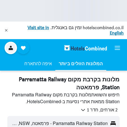
hotelscombined.co.il
זמין גם באנגלית.
Visit site in
English
המלונות הזולים ביותר
איפה להתארח
מלונות בקרבת מקום Parramatta Railway
Station, פרמאטה
חיפוש והשוואתמלונות בקרבת מקום Parramatta Railway
Station ממאות אתרי נסיעות ב-HotelsCombined.
2 אורחים, חדר 1
Parramatta Railway Station - פרמאטה, NSW, אוסטרליה