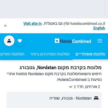
hotelscombined.co.il
זמין גם באנגלית.
Visit site in
English
מלונות פופולריים
המלונות המדורגים ביותר
המלונות הזולים 
מלונות בקרבת מקום Nordstan, גטבורג
חיפוש והשוואתמלונות בקרבת מקום Nordstan ממאות אתרי
נסיעות ב-HotelsCombined.
2 אורחים, חדר 1
Nordstan - גטבורג, שוודיה