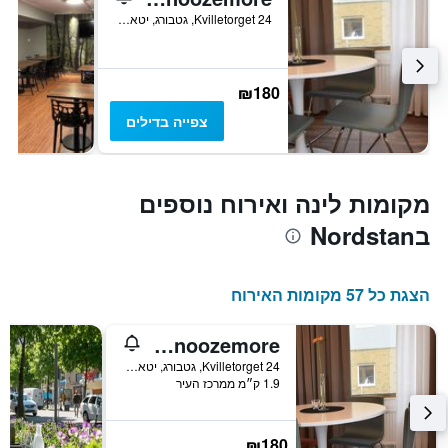
24 Kvilletorget, גטבורג, יטאלנד המערבית, שוודיה
₪180
צפייה בדילים
מקומות לינה ואירוח נוספים
בNordstan
הצגת כל 57 מקומות האירוח
Hostel Snoozemore
24 Kvilletorget, גטבורג, יטאלנד המערבית, שוודיה
1.9 ק״מ ממרכז העיר
₪180