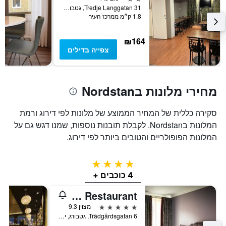
Tredje Langgatan 31, גטבורג, יטאלנד המערבית, שוודיה
1.8 ק״מ ממרכז העיר
₪164
צפייה בדילים
מחירי מלונות בNordstan
סקירה כללית של המחיר הממוצע של מלונות לפי דירוג ורמת
המלונות בNordstan. לקבלת תובנות נוספות, שמנו דגש גם על
המלונות הפופולריים והטובים ביותר לפי דירוג.
4 כוכבים
4 כוכבים +
Dorsia Hotel & Restaurant
5 כוכבים
מצוין 9.3
Trädgårdsgatan 6, גטבורג, יטאלנד המערבית, שוודיה