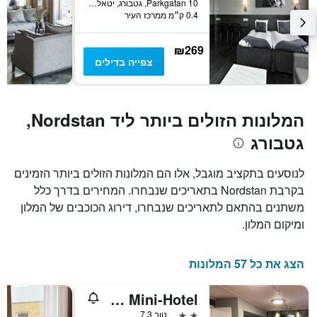
Parkgatan 10, גטבורג, יטאלנד המערבית, שוודיה
0.4 ק״מ ממרכז העיר
₪269
צפייה בדילים
המלונות הזולים ביותר ליד Nordstan,
גטבורג
לנוסעים בתקציב מוגבל, אלו הם המלונות הזולים ביותר הזמינים
בקרבת Nordstan בתאריכים שנבחרו. המחירים בדרך כלל
משתנים בהתאם לתאריכים שנבחרו, דירוג הכוכבים של המלון
ומיקום המלון.
הצג את כל 57 המלונות
Göteborgs Mini-Hotel
2 כוכבים
טוב 7.3