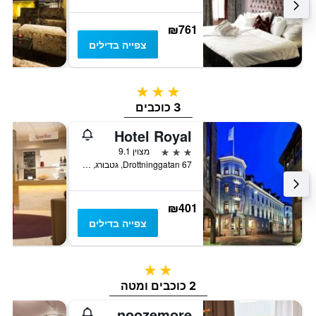
₪761
צפייה בדילים
3 כוכבים
3 כוכבים
Hotel Royal
3 כוכבים
מצוין 9.1
Drottninggatan 67, גטבורג, יטאלנד המערבית, שוודיה
₪401
צפייה בדילים
2 כוכבים
2 כוכבים ומטה
Hostel Snoozemore