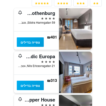
Radisson Blu Scandinavia Hotel, Gothenburg
4 כוכבים
Södra Hamngatan 59, גטבורג, יטאלנד המערבית, שוודיה
₪401
צפייה בדילים
Scandic Europa
4 כוכבים
Nils Ericsonsgatan 21, גטבורג, יטאלנד המערבית, שוודיה
₪313
צפייה בדילים
Gothia Towers & Upper House
4 כוכבים