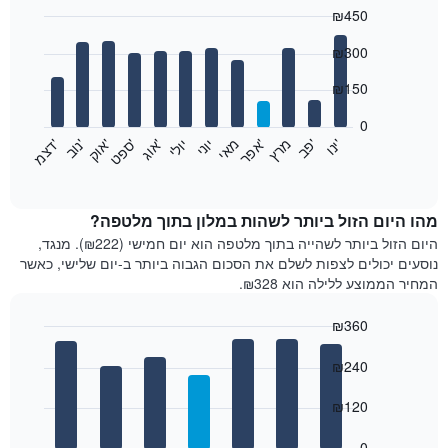
₪450
Bar
Chart
₪300
graphic.
chart
with
12
₪150
bars.
0
התרשים
'
'
מרץ
'
מאי
יוני
יולי
'
'
'
'
'
י
נ
ו
פ
ב​​​​​​​
א
פ
ר
א
ו
ג
ס
פ
ט
א
ו
ק
נ
ו
ב
ד
צ
מ
הבא
End
of
מציג
interactive
את
chart
מחיר
מהו היום הזול ביותר לשהות במלון בתוך מלטפה?
הממוצע
היום הזול ביותר לשהייה בתוך מלטפה הוא יום חמישי (₪222). מנגד,
של
נוסעים יכולים לצפות לשלם את הסכום הגבוה ביותר ב-יום שלישי, כאשר
חדר
המחיר הממוצע ללילה הוא ₪328.
בכל
חודש
₪360
התרשים
Bar
כולל
Chart
graphic.
chart
₪240
1
with
ציר
7
₪120
X
bars.
המציגים
חודשים.
0