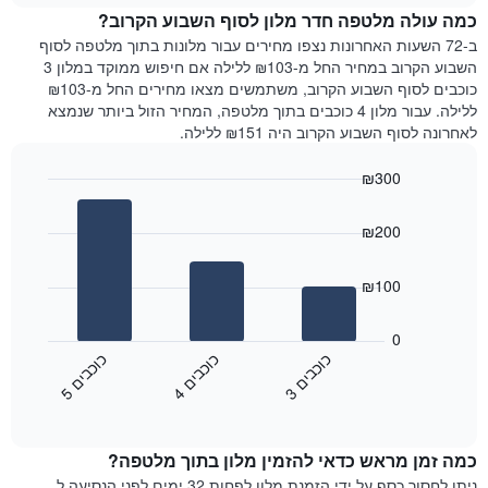
Y
כמה עולה מלטפה חדר מלון לסוף השבוע הקרוב?
חדר
המציג
הלילה
ב-72 השעות האחרונות נצפו מחירים עבור מלונות בתוך מלטפה לסוף
את
שנמצא
השבוע הקרוב במחיר החל מ-₪103 ללילה אם חיפוש ממוקד במלון 3
מחיר
היום
כוכבים לסוף השבוע הקרוב, משתמשים מצאו מחירים החל מ-₪103
הממוצע
בימים
ללילה. עבור מלון 4 כוכבים בתוך מלטפה, המחיר הזול ביותר שנמצא
של
האחרונים
לאחרונה לסוף השבוע הקרוב היה ₪151 ללילה.
חדר
השלושה,
מקובץ
₪300
לפי
Bar
Chart
דירוג
graphic.
chart
הכוכבים
₪200
with
התרשים
3
מציג
bars.
₪100
1
ציר
התרשים
X
הבא
0
המציג
מציג
כ
ם
כ
ם
כ
ם
קטגוריות
את
3
ו
כ
ב
י
4
ו
כ
ב
י
5
ו
כ
ב
י
מלונות
End
המחיר
of
לפי
הממוצע
interactive
מדרגות
לחדר
chart
כוכבים.
כמה זמן מראש כדאי להזמין מלון בתוך מלטפה?
ללילה
התרשים
הנוכחי,
ניתן לחסוך כסף על ידי הזמנת מלון לפחות 32 ימים לפני הנסיעה ל