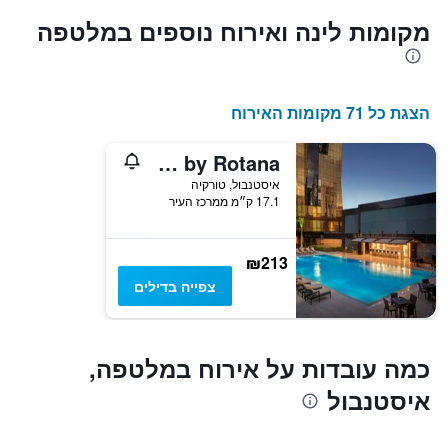
כולל1
המציגים
את
ציר
מקומות לינה ואירוח נוספים במלטפה
X
המחיר
הממוצע
המציגים
של
את
חדר
מספר
הצגת כל 71 מקומות האירוח
הימים
במהלך
סוף
שנותרו
עד
השבוע
Tango Arjaan by Rotana
זה
למועד
איסטנבול, טורקיה
השהות
שנמצא
17.1 ק״מ ממרכז העיר
בימים
התרשים
כולל
האחרונים
1
₪213
ציר
צפייה בדילים
Y
המציג
את
מחיר
כמה עובדות על אירוח במלטפה,
הממוצע
של
איסטנבול
חדר