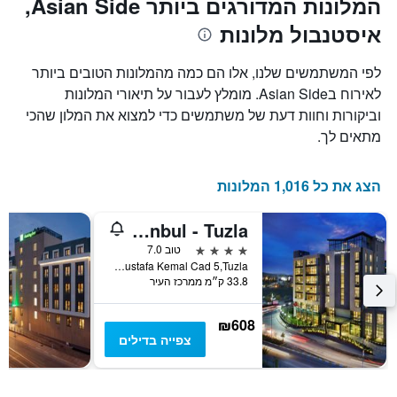
המלונות המדורגים ביותר Asian Side,
X
המחיר
איסטנבול מלונות
הממוצע
המציגים
של
את
חדר
מספר
לפי המשתמשים שלנו, אלו הם כמה מהמלונות הטובים ביותר
הימים
במהלך
לאירוח בAsian Side. מומלץ לעבור על תיאורי המלונות
סוף
שנותרו
וביקורות וחוות דעת של משתמשים כדי למצוא את המלון שהכי
עד
השבוע
זה
למועד
מתאים לך.
השהות
שנמצא
בימים
התרשים
כולל
האחרונים
הצג את כל 1,016 המלונות
1
ציר
DoubleTree by Hilton Istanbul - Tuzla
Y
המציג
4 כוכבים
טוב 7.0
את
Evliya Celebi Mah. Mustafa Kemal Cad 5,Tuzla, איסטנבול, טורקיה
33.8 ק״מ ממרכז העיר
מחיר
הממוצע
של
₪608
חדר
צפייה בדילים