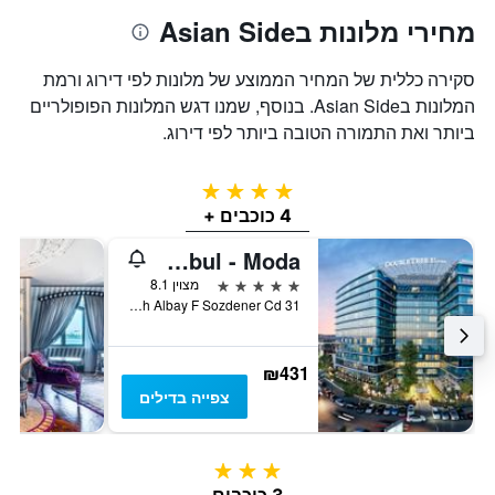
מחירי מלונות בAsian Side
סקירה כללית של המחיר הממוצע של מלונות לפי דירוג ורמת
המלונות בAsian Side. בנוסף, שמנו דגש המלונות הפופולריים
ביותר ואת התמורה הטובה ביותר לפי דירוג.
4 כוכבים
4 כוכבים +
DoubleTree by Hilton Istanbul - Moda
5 כוכבים
מצוין 8.1
Caferaga Mh Albay F Sozdener Cd 31, איסטנבול, טורקיה
₪431
צפייה בדילים
3 כוכבים