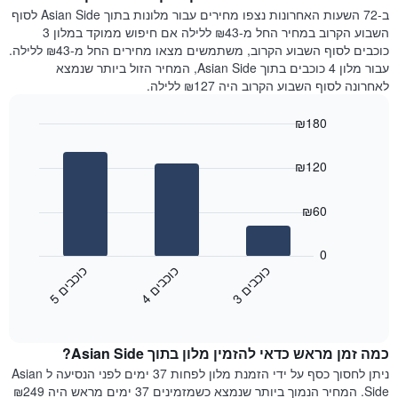
המציג
הלילה
ב-72 השעות האחרונות נצפו מחירים עבור מלונות בתוך Asian Side לסוף
את
שנמצא
השבוע הקרוב במחיר החל מ-₪43 ללילה אם חיפוש ממוקד במלון 3
מחיר
היום
כוכבים לסוף השבוע הקרוב, משתמשים מצאו מחירים החל מ-₪43 ללילה.
הממוצע
בימים
עבור מלון 4 כוכבים בתוך Asian Side, המחיר הזול ביותר שנמצא
של
האחרונים
לאחרונה לסוף השבוע הקרוב היה ₪127 ללילה.
חדר
השלושה,
מקובץ
₪180
לפי
Bar
Chart
דירוג
graphic.
chart
הכוכבים
₪120
with
התרשים
3
מציג
bars.
₪60
1
ציר
התרשים
X
הבא
0
המציג
מציג
כ
ם
כ
ם
כ
ם
קטגוריות
את
3
ו
כ
ב
י
4
ו
כ
ב
י
5
ו
כ
ב
י
מלונות
End
המחיר
of
לפי
הממוצע
interactive
מדרגות
לחדר
chart
כוכבים.
כמה זמן מראש כדאי להזמין מלון בתוך Asian Side?
ללילה
התרשים
הנוכחי,
ניתן לחסוך כסף על ידי הזמנת מלון לפחות 37 ימים לפני הנסיעה ל Asian
כולל
כפי
Side. המחיר הנמוך ביותר שנמצא כשמזמינים 37 ימים מראש היה ₪249