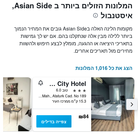
המלונות הזולים ביותר ב Asian Side,
איסטנבול
מקומות הלינה האלה בAsian Side גובים את המחיר הנמוך
ביותר ללילה מבין אלה שנתקלנו בהם. אם יש לך גמישות
בתאריכי היציאה או ההגעה, מומלץ לבצע חיפוש ולהשוות
מחירים מול תאריכים אחרים.
הצג את כל 1,016 המלונות
Arkem City Hotel
3 כוכבים
טוב 6.0
Findikli Mah., Ataturk Cad. No 189, איסטנבול, טורקיה
15.3 ק״מ ממרכז העיר
₪84
צפייה בדילים