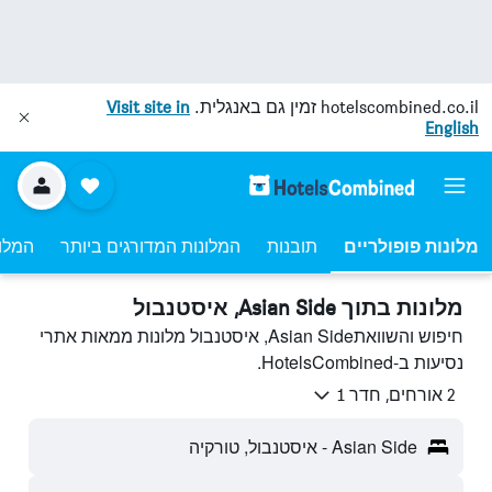
hotelscombined.co.il
זמין גם באנגלית.
Visit site in
English
מלונות פופולריים
תובנות
המלונות המדורגים ביותר
המלונ
מלונות בתוך Asian Side, איסטנבול
חיפוש והשוואתAsian Side, איסטנבול מלונות ממאות אתרי
נסיעות ב-HotelsCombined.
2 אורחים, חדר 1
Asian Side - איסטנבול, טורקיה