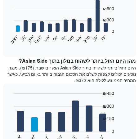
Bar
Chart
₪600
graphic.
chart
with
12
₪300
bars.
0
התרשים
'
'
מרץ
'
מאי
יוני
יולי
'
'
'
'
'
י
נ
ו
פ
ב​​​​​​​
א
פ
ר
א
ו
ג
ס
פ
ט
א
ו
ק
נ
ו
ב
ד
צ
מ
הבא
End
of
מציג
interactive
את
chart
מחיר
מהו היום הזול ביותר לשהות במלון בתוך Asian Side?
הממוצע
היום הזול ביותר לשהייה בתוך Asian Side הוא יום שבת (₪175). מנגד,
של
נוסעים יכולים לצפות לשלם את הסכום הגבוה ביותר ב-יום רביעי, כאשר
חדר
המחיר הממוצע ללילה הוא ₪372.
בכל
חודש
₪450
התרשים
Bar
כולל
Chart
graphic.
chart
₪300
1
with
ציר
7
₪150
X
bars.
המציגים
חודשים.
0
התרשים
התרשים
'
'
'
'
'
'
ש
'
א
ה
ד
ב
ג
ו
הבא
End