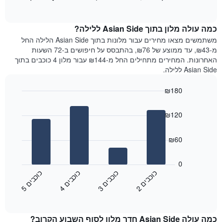
כולל
of
מציג
interactive
1
את
chart
ציר
מחיר
כמה עולה מלון בתוך Asian Side ללילה?
Y
הממוצע
משתמשים מצאו מחירים עבור מלונות בתוך Asian Side הלילה החל
המציגים
של
מ-₪43, עד ממוצע של ₪76, בהתבסס על חיפושים ב-72 השעות
את
חדר
האחרונות. המחירים מתחילים החל מ-₪144 עבור מלון 4 כוכבים בתוך
המחיר
לכל
Asian Side ללילה.
הממוצע
יום
של
בשבוע
חדר
₪180
התרשים
Bar
כולל
Chart
graphic.
chart
1
₪120
with
ציר
4
X
bars.
₪60
המציגים
את
התרשים
ימי
הבא
0
השבוע.
מציג
כ
ם
כ
ם
כ
ם
כ
ם
התרשים
את
2
ו
כ
ב
י
3
ו
כ
ב
י
4
ו
כ
ב
י
5
ו
כ
ב
י
כולל
End
מחיר
1
of
הממוצע
interactive
ציר
של
chart
Y
כמה עולה Asian Side חדר מלון לסוף השבוע הקרוב?
חדר