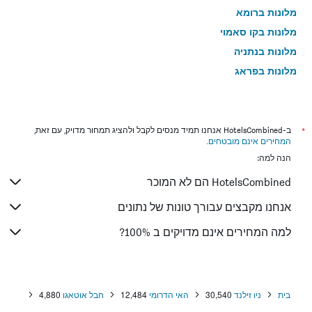
מלונות ברומא
מלונות בקו סאמוי
מלונות בנתניה
מלונות בפראג
מלונות בטבריה
מלונות בטוקיו
מלונות בניו יורק
*
ב-HotelsCombined אנחנו תמיד מנסים לקבל ולהציג תמחור מדויק, עם זאת,
המחירים אינם מובטחים
.
מלונות בבנגקוק
הנה למה:
מלונות בלונדון
HotelsCombined הם לא המוכר
מלונות בבוקרשט
מלונות בפאפוס
אנחנו מקבצים עבורך טונות של נתונים
מלונות בפאטונג
למה המחירים אינם מדויקים ב 100%?
מלונות בלימסול
מלונות בפריז
מלונות בוינה
בית
ניו זילנד
30,540
האי הדרומי
12,484
חבל אוטאגו
4,880
מלונות באיה נאפה