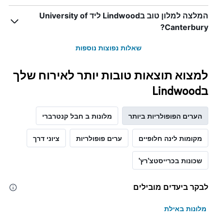
ציר
המלצה למלון טוב בLindwood ליד University of
Y
המציג
Canterbury?
את
מחיר
שאלות נפוצות נוספות
הממוצע
של
חדר
למצוא תוצאות טובות יותר לאירוח שלך
בLindwood
הערים הפופולריות ביותר
מלונות ב חבל קנטרברי
מקומות לינה חלופיים
ערים פופולריות
ציוני דרך
שכונות בכרייסטצ'רץ'
לבקר ביעדים מובילים
מלונות באילת