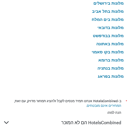
מלונות בירושלים
מלונות בתל אביב
מלונות בים המלח
מלונות בדובאי
מלונות בבודפשט
מלונות באתונה
מלונות בקו סאמוי
מלונות ברומא
מלונות בנתניה
מלונות בפראג
מלונות בטבריה
מלונות בטוקיו
מלונות בניו יורק
*
ב-HotelsCombined אנחנו תמיד מנסים לקבל ולהציג תמחור מדויק, עם זאת,
המחירים אינם מובטחים
.
מלונות בבנגקוק
הנה למה:
מלונות בלונדון
HotelsCombined הם לא המוכר
מלונות בבוקרשט