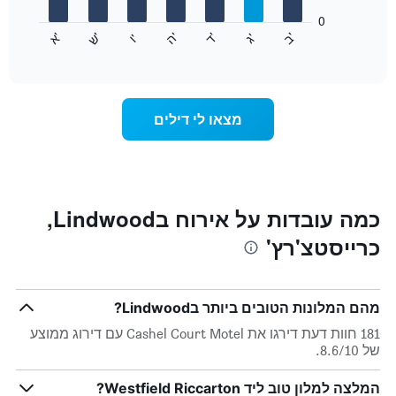
המציגים
חודשים.
0
התרשים
התרשים
'
'
'
'
'
'
ש
'
א
ה
ד
ב
ג
ו
הבא
End
כולל
of
מציג
interactive
1
את
chart
ציר
מחיר
Y
הממוצע
מצאו לי דילים
המציגים
של
את
חדר
המחיר
לכל
הממוצע
יום
של
בשבוע
חדר
התרשים
כמה עובדות על אירוח בLindwood,
כולל
כרייסטצ'רץ'
1
ציר
X
המציגים
מהם המלונות הטובים ביותר בLindwood?
את
ימי
181 חוות דעת דירגו את Cashel Court Motel עם דירוג ממוצע
השבוע.
של 8.6/10.
התרשים
כולל
המלצה למלון טוב ליד Westfield Riccarton?
1