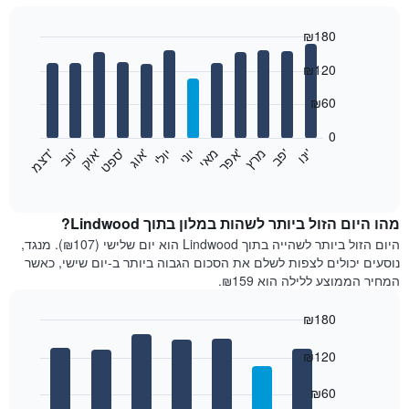
₪180
Bar
Chart
₪120
graphic.
chart
with
12
₪60
bars.
0
התרשים
'
'
מרץ
'
מאי
יוני
יולי
'
'
'
'
'
י
נ
ו
פ
ב​​​​​​​
א
פ
ר
א
ו
ג
ס
פ
ט
א
ו
ק
נ
ו
ב
ד
צ
מ
הבא
End
of
מציג
interactive
את
chart
מחיר
מהו היום הזול ביותר לשהות במלון בתוך Lindwood?
הממוצע
היום הזול ביותר לשהייה בתוך Lindwood הוא יום שלישי (₪107). מנגד,
של
נוסעים יכולים לצפות לשלם את הסכום הגבוה ביותר ב-יום שישי, כאשר
חדר
המחיר הממוצע ללילה הוא ₪159.
בכל
חודש
₪180
התרשים
Bar
כולל
Chart
graphic.
chart
₪120
1
with
ציר
7
₪60
X
bars.