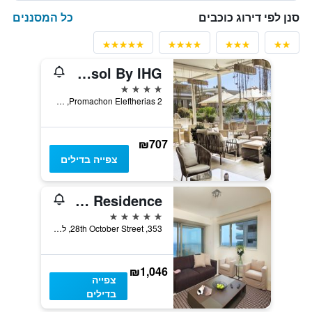
כל המסננים
סנן לפי דירוג כוכבים
Crowne Plaza Limassol By IHG
4 כוכבים
Promachon Eleftherias 2, לימסול, קפריסין
₪707
צפייה בדילים
Olympic Residence
5 כוכבים
353, 28th October Street, לימסול, קפריסין
₪1,046
צפייה
בדילים