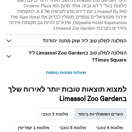
היעד Limassol Zoo Garden נחשב לאחד היעדים עם מגוון
מלונות בעלי דירוג גבוה, אחד מהם הוא Crowne Plaza
Limassol By IHG, עם דירוג (נכון לעכשיו) של 8.8. למקומות
אירוח פוטנציאליים נוספים, מומלץ לבדוק את Ajax Hotel ואת
Odysseia Hotel Kapetanios, שיכולים להיות גם מקומות אירוח
נהדרים בקרבת Limassol Zoo Garden.
המלצה למלון טוב ליד שוק מחנה יהודה?
המלצה למלון טוב בLimassol Zoo Garden ליד
Times Square?
שאלות נפוצות נוספות
למצוא תוצאות טובות יותר לאירוח שלך
בLimassol Zoo Garden
הערים הפופולריות ביותר
מלונות 3 כוכבי
מלונות 4 כוכבי
מלונות 5 כוכבי
מלונות ב קפריסין