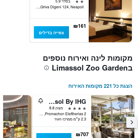
2 כוכבים
בסדר 5.9
Griva Digeni 124, Neapoli, לימסול, קפריסין
₪161
צפייה בדילים
מקומות לינה ואירוח נוספים
בLimassol Zoo Garden
הצגת כל 221 מקומות האירוח
Crowne Plaza Limassol By IHG
4 כוכבים
מצוין 8.8
Promachon Eleftherias 2, לימסול, קפריסין
2.3 ק״מ ממרכז העיר
₪707