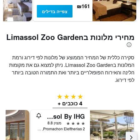
₪161
צפייה בדילים
מחירי מלונות בLimassol Zoo Garden
סקירה כללית של המחיר הממוצע של מלונות לפי דירוג ורמת
המלונות בLimassol Zoo Garden. ניתן למצוא גם את מקומות
הלינה והאירוח הפופולריים ביותר ואת התמורה הטובה ביותר
לפי דירוג.
4 כוכבים
4 כוכבים +
Crowne Plaza Limassol By IHG
4 כוכבים
מצוין 8.8
Promachon Eleftherias 2, לימסול, קפריסין