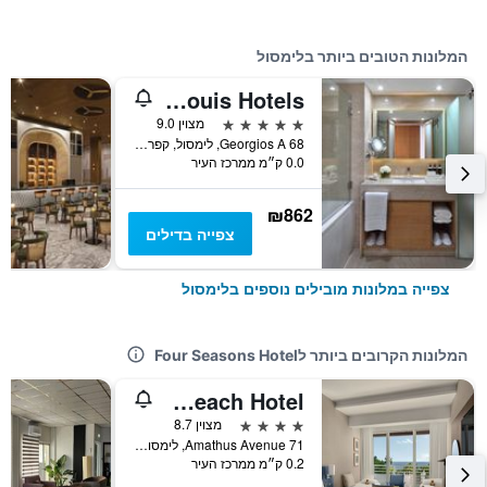
המלונות הטובים ביותר בלימסול
Royal Apollonia by Louis Hotels
5 כוכבים
מצוין 9.0
Georgios A 68, לימסול, קפריסין
0.0 ק״מ ממרכז העיר
₪862
צפייה בדילים
צפייה במלונות מובילים נוספים בלימסול
המלונות הקרובים ביותר לFour Seasons Hotel
Mediterranean Beach Hotel
4 כוכבים
מצוין 8.7
71 Amathus Avenue, לימסול, קפריסין
0.2 ק״מ ממרכז העיר