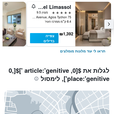
Amathus Beach Hotel Limassol
5 כוכבים
מצוין 9.5
75 Amathounta Avenue, Agios Tychon, לימסול, קפריסין
8.4 ק״מ ממרכז העיר
₪1,392
צפייה
בדילים
תראו לי עוד מלונות מומלצים
לגלות את $[0, article:'genitive ']$[0,
place:'genitive'], לימסול