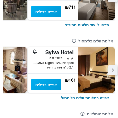
₪711
צפייה בדילים
תראו לי עוד מלונות סמוכים
מלונות זולים בלימסול
Sylva Hotel
2 כוכבים
בסדר 5.9
Griva Digeni 124, Neapoli, לימסול, קפריסין
2.1 ק״מ ממרכז העיר
₪161
צפייה בדילים
צפייה במלונות זולים בלימסול
מלונות מומלצים