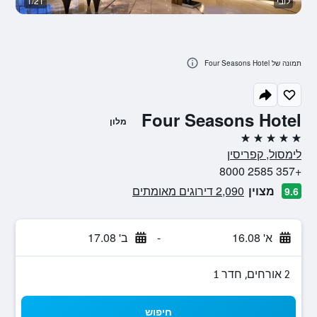
לובי
1/21
נו
תמונה של Four Seasons Hotel
Four Seasons Hotel
מלון
5 כוכבים
לימסול, קפריסין
+357 2585 8000
מצוין
2,090 דירוגים מאומתים
9.6
א' 16.08
-
ב' 17.08
2 אורחים, חדר 1
חיפוש