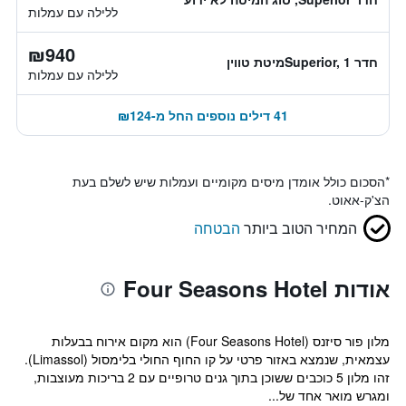
ללילה עם עמלות
₪940
חדר Superior, 1מיטת טווין
ללילה עם עמלות
41 דילים נוספים החל מ-₪124
*
הסכום כולל אומדן מיסים מקומיים ועמלות שיש לשלם בעת
הצ'ק-אאוט.
המחיר הטוב ביותר
הבטחה
אודות Four Seasons Hotel
מלון פור סיזנס (Four Seasons Hotel) הוא מקום אירוח בבעלות
עצמאית, שנמצא באזור פרטי על קו החוף החולי בלימסול (Limassol).
זהו מלון 5 כוכבים ששוכן בתוך גנים טרופיים עם 2 בריכות מעוצבות,
ומגרש מואר אחד של...