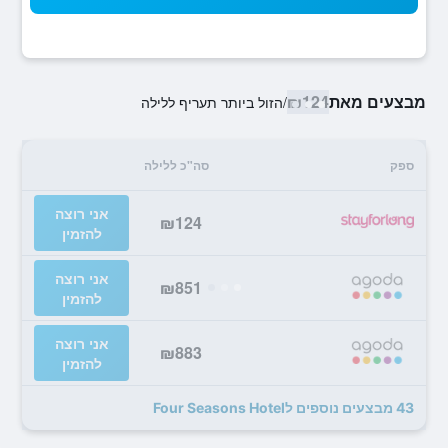
מבצעים מאת
₪124
/
הזול ביותר תעריף ללילה
ספק
סה"כ ללילה
אני רוצה
₪124
להזמין
אני רוצה
₪851
להזמין
אני רוצה
₪883
להזמין
43 מבצעים נוספים לFour Seasons Hotel